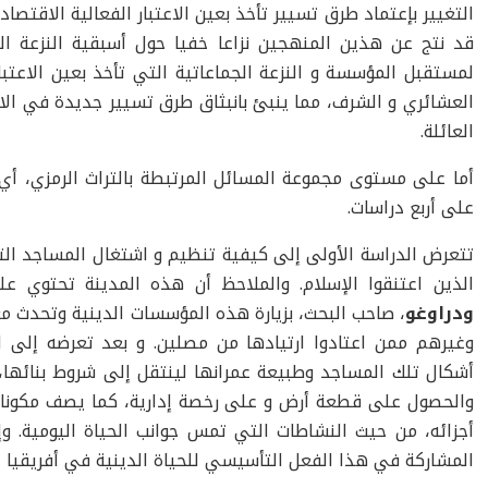
التغيير بإعتماد طرق تسيير تأخذ بعين الاعتبار الفعالية الاقتصاد
قد نتج عن هذين المنهجين نزاعا خفيا حول أسبقية النزعة ا
لمستقبل المؤسسة و النزعة الجماعاتية التي تأخذ بعين الاعتبار
العشائري و الشرف، مما ينبئ بانبثاق طرق تسيير جديدة في الا
العائلة.
أما على مستوى مجموعة المسائل المرتبطة بالتراث الرمزي، أي
على أربع دراسات.
تتعرض الدراسة الأولى إلى كيفية تنظيم و اشتغال المساجد الت
الذين اعتنقوا الإسلام. والملاحظ أن هذه المدينة تحتوي ع
ودراوغو
، صاحب البحث، بزيارة هذه المؤسسات الدينية وتحدث م
وغيرهم ممن اعتادوا ارتيادها من مصلين. و بعد تعرضه إلى ال
أشكال تلك المساجد وطبيعة عمرانها لينتقل إلى شروط بنائها،
والحصول على قطعة أرض و على رخصة إدارية، كما يصف مكونات
أجزائه، من حيث النشاطات التي تمس جوانب الحياة اليومية. و
المشاركة في هذا الفعل التأسيسي للحياة الدينية في أفريقيا ا