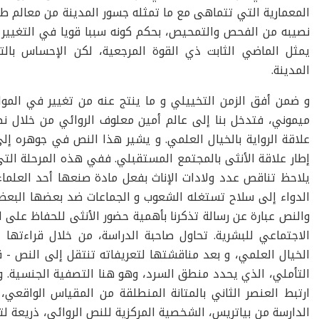
المعمارية التي تتماهى مع ما تمثله جسور المدينة من معالم طبو
نصيبه من الفحص والتمحيص، بحكم كونه سببا قويا في التغيير الذ
يمثل الماضي الثابت ذي القوة المرجعية، لكن الإحساس با
المدينة.
و ضمن أفق الزمن التخييلي و ما ينتج عنه من تغيير في الموافق
ميموني، فتدخل بنا إلى عالم أمين معلوف الروائي من خلال نص
علاقة الرواية بالخيال العلمي. و يشير هذا النص في جوهره إلى
إطار علاقة الأنثى بالمجتمع المستقبلي. ففي هذه المرحلة الت
يلاحظ تناقص عدد ولادات الإناث بفعل مادة صنعها أحد العلماء
الدواء إلى سلاح تستغله الشعوب و الجماعات ضد بعضها البعض، ف
والنص عبارة عن رسالة تذكرنا بأهمية حضور الأنثى للحفاظ على ال
الاجتماعي للبشرية. تحاول صاحبة الدراسة، من خلال قراءتها 
الخيال العلمي، و بعد مناقشتها لتعريفاته تنتقل إلى النص - ق
التأملي، الذي يحدد منطق السرد، وهو هنا التصفية الجنسية. و 
ارتبط العنصر الثاني بالمتانة المنطلقة من المقياس الواقعي،
الدارسة من بياتريس، الشخصية المركزية للنص الروائي، ذريعة لت