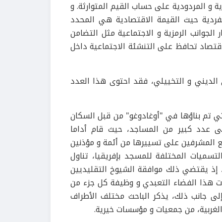
ية و المردودية على حساب القيم المتوارثة. و
لفردية حيث القيمة الاقتصادية هي المحدد
 الجوانب الرمزية و الاجتماعية مثل التضامن
قتصاد تحافظ على التنشئة الاجتماعية داخل
 الديني و التخييلي، فقد احتوى هذا العدد
ي تم بناؤها في "أوغادوغو" من قبل السكان
لى عدد كبير من المساجد، حيث قام أداما
ع المشرفين على تسييرها من أئمة و مؤذنين
تسميات المختلفة للمسجد بإفريقيا، تناول
 إذ يقتضي ذلك موافقة الشيوخ التقليديين
 هذا الفضاء التعبدي و وظيفة كل جزء من
إلى جانب ذلك، يذكر الباحث مختلف الأطراف
لغربية، من جمعيات و مؤسسات خيرية.