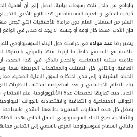
بالواقع من خلال ثلاث رسومات بيانية، لتصل إلى أن أهمية ال
كيفية الحكي. و العبرة المستقاة من هذا النوع الأدبي التخييل
البشر من استغلال العلم دون مراعاة للأخلاقيات التي تجعل منه
فإن الأدب، مهما كان نوعه أو جنسه، لا يجد له صدى في الواقع إلا
يشير رضا
عبد مولاه
في دراسته حول البناء السوسيولوجي للمرض
علاقته مع المجتمع خاصة ما ارتبط منها بالمرض، باعتبارها 
علاقته ببيئته الاجتماعية. والجدير بالذكر، في هذا الصدد، 
العافية، وبالتالي كل التمثلات والمعتقدات المرتبطة بهما، 
الحياة البشرية و إلى مدى احتكاره لسوق الرعاية الصحية، مما
بناء النظام الاجتماعي. و بعد استعراضه لمختلف النظريات الت
الحاد، حيث تقاربها تخصصات عدة (الأنثروبولوجيا، علم الاجتماع،
الجوانب الاجتماعية و الثقافية والاقتصادية بالجوانب البيولوج
بفضل كل هذه المقاربات المتميزة بطابعها النقدي وانفتاحها 
والثقافية، صيغ البناء السوسيولوجي للحقل الخاص بهذه الظاه
بالتالي السماح لسوسيولوجيا المرض بالسعي إلى التماس مجاله