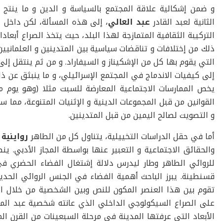
و ضمن إشكالية علاقة المجتمع بالسياسة و الدين و ما ينتج
الثانية لعبد القادر
عبد العالي
، إلى هذه المسألة، لكن داخل 
التركيبة الثقافية المتمازجة لهذا البلد، حيث يتخذ الصراع أبعادا
ذلك من إختلافات و تناقضات سياسية بين المتدينين و العلمانيين
التي يقوم بها كل من الإشكيناز و السيفاراد. و من ثم ينتقل إلى 
إلى كيفيات الاندماج في المجتمع الإسرائيلي، و ما ينبثق عن
يخص الممارسات الاجتماعية المعارضة للسبت مثلا (وهو يوم
القوانين من قبل المجموعات الدينية و الإثنيات المتنوعة، مما 
و التصويت لصالح اليمين من قبل المتدينين.
أما في حقل الدراسات التخييلية، يتناول كل من الطاهر
رواينية
و
والحقائق الاجتماعية و التعبير عنها بواسطة المجاز الأدبي. ين
للروائي الطاهر وطار ليدرس دلالة إشتغال الفضاء الحضري في 
قسنطينة. يبرز الباحث أهمية الفضاء في الجنس الروائي الحديث
تقوم بين هذا العنصر المكون للنص وبين الشخصية من خلال السي
على الصراع السيكولوجي الداخلي الذي عانته شخصية عبد المجيد
الأبعاد التي عرفتها المدينة في مرحلة السبعينات من القرن ال