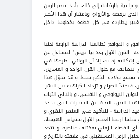
غرافية. بالإضافة إلى ذلك، يأخذ عنصر الزمن
ي يرفضه بوالأرواح، وباعتبار أن هذا الأخير
لتغيير يطارده في كل خطوة يخطوها داخل
 و المواقع تطالعنا الدراسة الرابعة لدنيا
ه "القرن الأول بعد بيا تريس" لتتساءل عن
 إشكالية زمنية، إلا أن الروائي يطرحها في
ي تتصادف مع حلول القرن الواحد و العشرين،
 تسمح بولادة الذكور فقط. و قد تحوّل هذا
يحتدّ الصراع و تزداد الكراهية بين البشر.
توازن البيولوجي و النفسي، و بالتالي الثبات
لهذا النص، البحث عن المميزات التي تحدد
يد الدراسة - للتأكيد على العنصر النظري و
مثلما ارتبط العنصر الأول بمقياس الهيمنة،
 أي الفضاء الزمني بمختلف عناصره. و تتخذ
حليل الزمن المستقبلي في علاقته بالتاريخ و