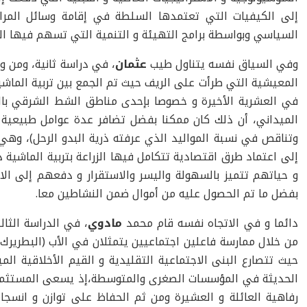
إلى الكيفيات التي تعتمدها السلطة في إقامة وسائل المراق
السياسي وبواسطة برامج التهيئة و التنمية التي تسهم فيها ال
وفي السياق نفسه يتناول طيب
عثمان
، في دراسة ثانية، ومن و
المعيشية التي طرأت على الريف حيث تم الجمع بين تربية الماشية
في العشرية الأخيرة و خصوصا بإحدى مناطق الشط الشرقي بالغر
الميداني، أن ذلك كان ممكنا بفضل تضافر عدة عوامل طبيعية (
وتناقص في نسبة المواليد الذي عرفته ذرية البدو الرحل)، وهي
إلى اعتماد طرق اقتصادية تتكامل فيها الزراعة بتربية الماشية
و حياتهم تتميز بالسهولة واليسر والاستقرار و دفعهم إلى الا
بفضل ما تم الحصول عليه من أموال ضمن النشاطين معا.
دائما و في الاتجاه نفسه قام محمد
مادوي
، في الدراسة الثال
من خلال ممارسة فاعلين اجتماعيين يتمثلان في الأب (البطريرك) 
حيث تتصارع البنى الاجتماعية التقليدية و القيم الأخلاقية ا
الحديثة في المؤسسات الصغرى والمتوسطة،إذ يسعى المستثمر،
رفاهية العائلة و العشيرة ومن ثم الحفاظ على توازن و انسجام