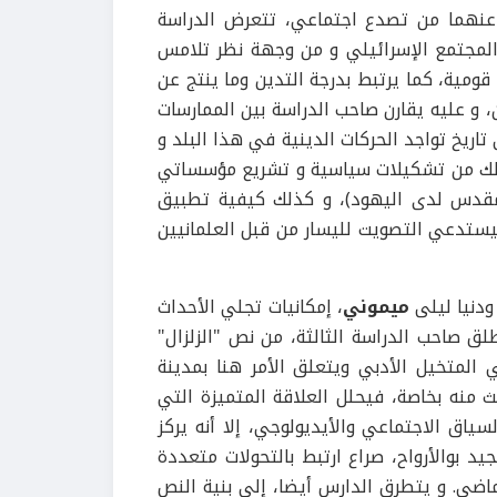
 عنهما من تصدع اجتماعي، تتعرض الدراسة
المجتمع الإسرائيلي و من وجهة نظر تلامس
 قومية، كما يرتبط بدرجة التدين وما ينتج عن
، و عليه يقارن صاحب الدراسة بين الممارسات
تاريخ تواجد الحركات الدينية في هذا البلد و
 ذلك من تشكيلات سياسية و تشريع مؤسساتي
 مقدس لدى اليهود)، و كذلك كيفية تطبيق
سيستدعي التصويت لليسار من قبل العلمانيين
دنيا ليلى
ميموني
، إمكانيات تجلي الأحداث
طلق صاحب الدراسة الثالثة، من نص "الزلزال"
المتخيل الأدبي ويتعلق الأمر هنا بمدينة
 منه بخاصة، فيحلل العلاقة المتميزة التي
اق الاجتماعي والأيديولوجي، إلا أنه يركز
 بوالأرواح، صراع ارتبط بالتحولات متعددة
ماضي. و يتطرق الدارس أيضا، إلى بنية النص