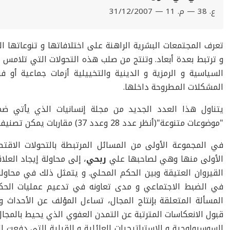
ع. 38 — م. 11 — 31/12/2007
تعرف المجتمعات البشرية الراهنة على اختلافاتها و تنوعاتها
و ترتبط بعدة أبعاد. وتنتج من صلب هذه التحولات التي تلامس ال
السياسية و الرمزية و الدينية والتخييلية أزمات جماعية أ
المشكلات المطروحة داخلها.
يتناول هذا العدد الجديد من مجلة إنسانيات الذي يأتي ض
"موضوعات متنوعة"(أنظر عدد 28 وعدد 37) مقاربات يمكن تصنيفها ضمن عدة مسائل.
في المجموعة الأولى من المسائل المرتبطة بالتحولات الاقتص
الأولى منها وهي لصاحبها علي
ربحي
، إلى محاولة إيجاد العلا
القيروان العتيقة وبين الحكم المحلي. و يتمثل ذلك في محاول
في الضبط الاجتماعي و مدى تعاونه في تدعيم عمليات الحكم
المسألة المتعلقة بإنتاج المجال، تساءل المؤلف عن الأحداث 
قبول الانعكاسات المترتبة عن التمدن العفوي الذي يحيط بالمجال
السوسيولوجية و الاستراتيجيات العائلية و القبلية التي دفعت إل