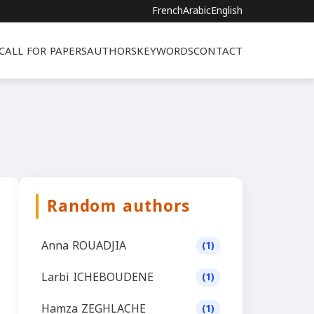
French
Arabic
English
CALL FOR PAPERS
AUTHORS
KEYWORDS
CONTACT
Random authors
Anna ROUADJIA
(1)
Larbi ICHEBOUDENE
(1)
Hamza ZEGHLACHE
(1)