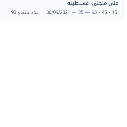
علي منجلي- قسنطينة
| عدد متنوع 93
• 93 — 25 — 30/09/2021
15 - 45