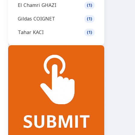
El Chamri GHAZI
(1)
Gildas COIGNET
(1)
Tahar KACI
(1)