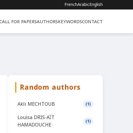
French
Arabic
English
CALL FOR PAPERS
AUTHORS
KEYWORDS
CONTACT
Random authors
Akli MECHTOUB
(1)
Louisa DRIS-AÏT
(1)
HAMADOUCHE