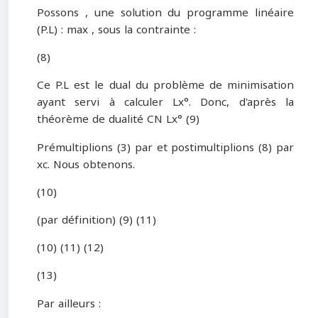
Possons , une solution du programme linéaire
(P.L) : max , sous la contrainte :
(8)
Ce P.L est le dual du problème de minimisation
ayant servi à calculer Lx°. Donc, d'après la
théorème de dualité CN Lx° (9)
Prémultiplions (3) par et postimultiplions (8) par
xc. Nous obtenons.
(10)
(par définition) (9) (11)
(10) (11) (12)
(13)
Par ailleurs :