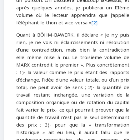
un poisson. On discutera beaucoup là-dessus, et
après quelques années, je publierai un IIIème
volume où le lecteur apprendra que j'appelle
l'éléphant le thon et vice-versa »
[2]
.
Quant à BÖHM-BAWERK, il déclare « Je n'y puis
rien, je ne vois ni éclaircissements ni résolution
d'une contradiction, mais bien la contradiction
elle même mise à nu. Le troisième volume de
MARX contredit le premier ». Plus concrètement
: 1)- la valeur comme le prix étant des rapports
d'échange, l'idée d'une valeur totale, ou d'un prix
total, ne peut avoir de sens ; 2)- la quantité de
travail restant inchangée, une variation de la
composition organique ou de rotation du capital
fait varier le prix- ce qui pourrait prouver que la
quantité de travail n'est pas le seul déterminant
des prix ; 3)- pour que la « transformation
historique » ait eu lieu, il aurait fallu que le
producteur-propriétaire de ses moyens de