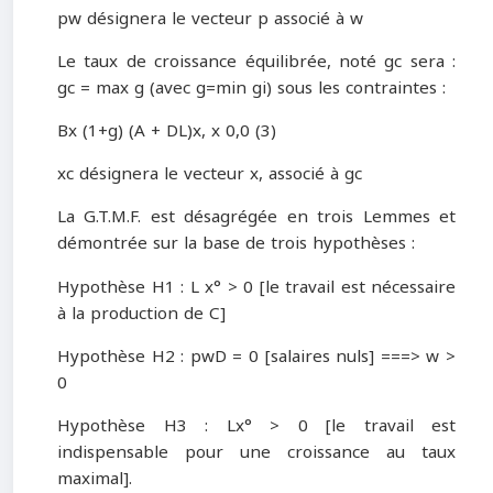
pw désignera le vecteur p associé à w
Le taux de croissance équilibrée, noté gc sera :
gc = max g (avec g=min gi) sous les contraintes :
Bx (1+g) (A + DL)x, x 0,0 (3)
xc désignera le vecteur x, associé à gc
La G.T.M.F. est désagrégée en trois Lemmes et
démontrée sur la base de trois hypothèses :
Hypothèse H1 : L x° > 0 [le travail est nécessaire
à la production de C]
Hypothèse H2 : pwD = 0 [salaires nuls] ===> w >
0
Hypothèse H3 : Lx° > 0 [le travail est
indispensable pour une croissance au taux
maximal].