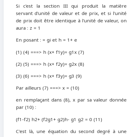
Si c'est la section III qui produit la matière
servant d'unité de valeur et de prix, et si l'unité
de prix doit être identique à l'unité de valeur, on
aura : z = 1
En posant : = gi et h = 1+ e
(1) (4) ===> h (x+ f1y)= g1x (7)
(2) (5) ===> h (x+ f2y)= g2x (8)
(3) (6) ===> h (x+ f3y)= g3 (9)
Par ailleurs (7) ===> x = (10)
en remplaçant dans (8), x par sa valeur donnée
par (10) :
(f1-f2) h2+ (f2g1+ g2)h- g1 g2 = 0 (11)
C'est là, une équation du second degré à une