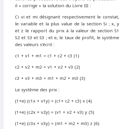
il « corrige » la solution du Livre III :
Ci vi et mi désignant respectivement le constat,
le variable et la plus value de la section Si ; x, y
et z le rapport du prix à la valeur de section S1
S2 et S3 et S3 ; et e, le taux de profit, le système
des valeurs s'écrit :
c1 + v1 + m1 = c1 + c2 + c3 (1)
c2 + v2 + m2 = v1 + v2 + v3 (2)
c3 + v3 + m3 = m1 + m2 + m3 (3)
Le système des prix :
(1+e) (c1x + v1y) = (c1+ c2 + c3) x (4)
(1+e) (c2x + v2y) = (v1 + v2 + v3) y (5)
(1+e) (c3x + v3y) = (m1 + m2 + m3) z (6)