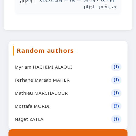
| وهران
• 23-24 — 08 — 31/03/2004
61 - 73
مدينة من الجزائر
Random authors
Myriam HACHIMI ALAOUI
(1)
Ferhane Maraab MAHER
(1)
Mathieu MARCHADOUR
(1)
Mostafa MORDI
(3)
Naget ZATLA
(1)