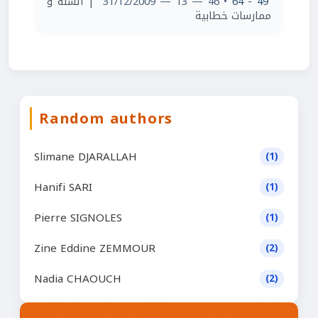
| ألسنة و
• 46 — 13 — 31/12/2009
49 - 64
ممارسات خطابية
Random authors
Slimane DJARALLAH
(1)
Hanifi SARI
(1)
Pierre SIGNOLES
(1)
Zine Eddine ZEMMOUR
(2)
Nadia CHAOUCH
(2)