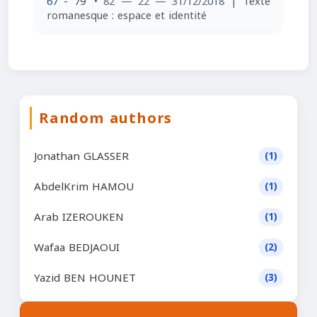
67 - 79
• 82 — 22 — 31/12/2018
| Texte
romanesque : espace et identité
Random authors
Jonathan GLASSER
(1)
AbdelKrim HAMOU
(1)
Arab IZEROUKEN
(1)
Wafaa BEDJAOUI
(2)
Yazid BEN HOUNET
(3)