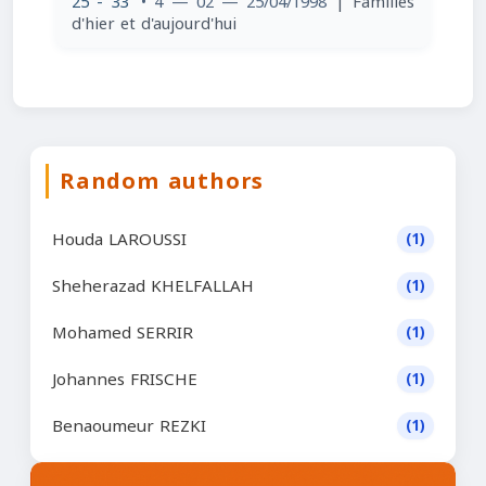
25 - 33
• 4 — 02 — 25/04/1998
| Familles
d'hier et d'aujourd'hui
Random authors
Houda LAROUSSI
(1)
Sheherazad KHELFALLAH
(1)
Mohamed SERRIR
(1)
Johannes FRISCHE
(1)
Benaoumeur REZKI
(1)