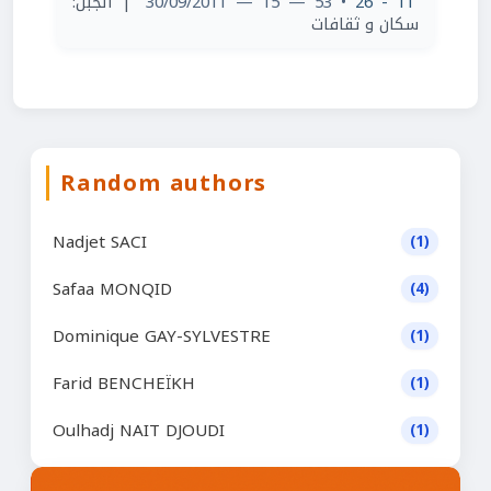
| الجبل:
• 53 — 15 — 30/09/2011
11 - 26
سكان و ثقافات
Random authors
Nadjet SACI
(1)
Safaa MONQID
(4)
Dominique GAY-SYLVESTRE
(1)
Farid BENCHEÏKH
(1)
Oulhadj NAIT DJOUDI
(1)