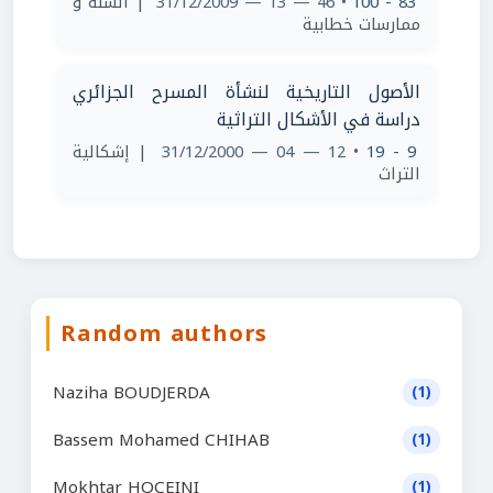
| ألسنة و
• 46 — 13 — 31/12/2009
83 - 100
ممارسات خطابية
الأصول التاريخية لنشأة المسرح الجزائري
دراسة في الأشكال التراثية
| إشكالية
• 12 — 04 — 31/12/2000
9 - 19
التراث
Random authors
Naziha BOUDJERDA
(1)
Bassem Mohamed CHIHAB
(1)
Mokhtar HOCEINI
(1)