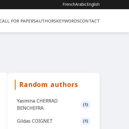
French
Arabic
English
CALL FOR PAPERS
AUTHORS
KEYWORDS
CONTACT
Random authors
Yasmina CHERRAD
(1)
BENCHEFRA
Gildas COIGNET
(1)