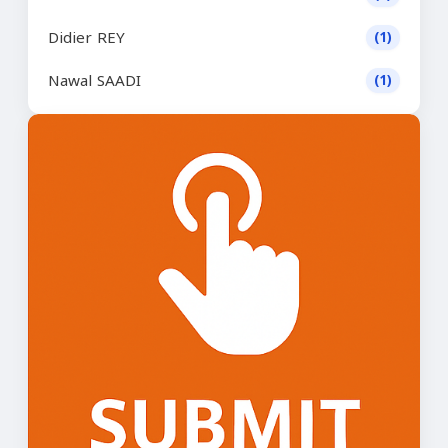
Didier REY
(1)
Nawal SAADI
(1)