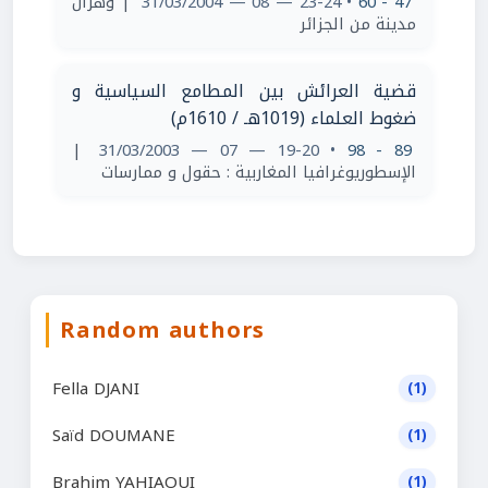
| وهران
• 23-24 — 08 — 31/03/2004
47 - 60
مدينة من الجزائر
قضية العرائش بين المطامع السياسية و
ضغوط العلماء (1019هـ / 1610م)
|
• 19-20 — 07 — 31/03/2003
89 - 98
الإسطوريوغرافيا المغاربية : حقول و ممارسات
Random authors
Fella DJANI
(1)
Saïd DOUMANE
(1)
Brahim YAHIAOUI
(1)