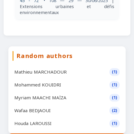
45 - 72
• 108 — 29 — 30/06/2025
|
Extensions urbaines et défis
environnementaux
Random authors
Mathieu MARCHADOUR
(1)
Mohammed KOUIDRI
(1)
Myriam MAACHI MAÏZA
(1)
Wafaa BEDJAOUI
(2)
Houda LAROUSSI
(1)