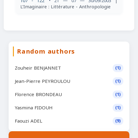
107 - 122
• 21 — 07 — 30/09/2003
|
L’Imaginaire : Littérature - Anthropologie
Random authors
Zouheir BENJANNET
(1)
Jean-Pierre PEYROULOU
(1)
Florence BRONDEAU
(1)
Yasmina FIDOUH
(1)
Faouzi ADEL
(9)