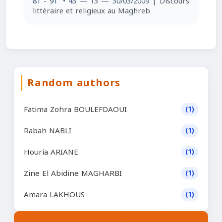
81 - 91
• 43 — 13 — 30/03/2009
| Discours
littéraire et religieux au Maghreb
Random authors
Fatima Zohra BOULEFDAOUI
(1)
Rabah NABLI
(1)
Houria ARIANE
(1)
Zine El Abidine MAGHARBI
(1)
Amara LAKHOUS
(1)