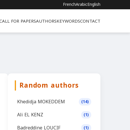
French
Arabic
English
CALL FOR PAPERS
AUTHORS
KEYWORDS
CONTACT
Random authors
Khedidja MOKEDDEM
(14)
Ali EL KENZ
(1)
Badreddine LOUCIF
(1)