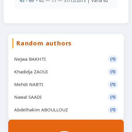
45 - 69
• 62 — 17 — 31/12/2013
| Varia 62
Random authors
Nejwa BAKHTI
(1)
Khadidja ZAOUI
(1)
Mehdi NABTI
(1)
Nawal SAADI
(1)
Abdelhakim ABOULLOUZ
(1)