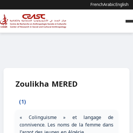
French
Arabic
English
Zoulikha MERED
(1)
« Colinguisme » et langage de
connivence. Les noms de la femme dans
l’argot des jeunes en Algérie