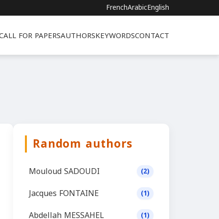
French
Arabic
English
CALL FOR PAPERS
AUTHORS
KEYWORDS
CONTACT
Random authors
Mouloud SADOUDI
(2)
Jacques FONTAINE
(1)
Abdellah MESSAHEL
(1)