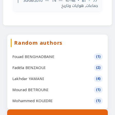
|
• 47-48 — 14 — 30/06/2010
77 - 81
جماعات, هوايات وتاريخ
Random authors
Fouad BENGHADBANE
(1)
Fadéla BENZAOUI
(2)
Lakhdar YAMANI
(4)
Mourad BETROUNI
(1)
Mohammed KOUIDRI
(1)