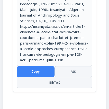
Pédagogie , INRP n° 123 avril.- Paris,
Mai - Juin, 1998.. Insaniyat - Algerian
Journal of Anthropology and Social
Sciences, 04(10), 109–111.
https://insaniyat.crasc.dz/en/article/1-
violences-a-lecole-etat-des-savoirs-
coordonne-par-b-charlot-et-jc-emin-
paris-armand-colin-1997-2-la-violence-
a-lecole-approches-europeennes-revue-
francaise-de-pedagogie-inrp-n-123-
avril-paris-mai-juin-1998
Copy
RIS
BibTeX