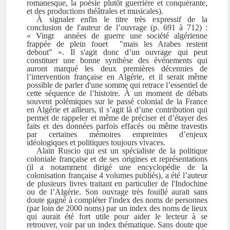
romanesque, la poésie plutôt guerrière et conquérante,
et des productions théâtrales et musicales).
À signaler enfin le titre très expressif de la
conclusion de l'auteur de l’ouvrage (p. 691 à 712) :
« Vingt années de guerre une société algérienne
frappée de plein fouet
"
mais les Arabes restent
debout" ». Il s'agit donc d’un ouvrage qui peut
constituer une bonne synthèse des événements qui
auront marqué les deux premières décennies de
l’intervention française en Algérie, et il serait même
possible de parler d'une somme qui retrace l’essentiel de
cette séquence de l’histoire. À un moment de débats
souvent polémiques sur le passé colonial de la France
en Algérie et ailleurs, il s’agit là d’une contribution qui
permet de rappeler et même de préciser et d’étayer des
faits et des données parfois effacés ou même travestis
par certaines mémoires empreintes d’enjeux
idéologiques et politiques toujours vivaces.
Alain Ruscio qui est un spécialiste de la politique
coloniale française et de ses origines et représentations
(il a notamment dirigé une encyclopédie de la
colonisation française 4 volumes publiés), a été l’auteur
de plusieurs livres traitant en particulier de l'Indochine
ou de l’Algérie. Son ouvrage très fouillé aurait sans
doute gagné à compléter l'index des noms de personnes
(par loin de 2000 noms) par un index des noms de lieux
qui aurait été fort utile pour aider le lecteur à se
retrouver, voir par un index thématique. Sans doute que