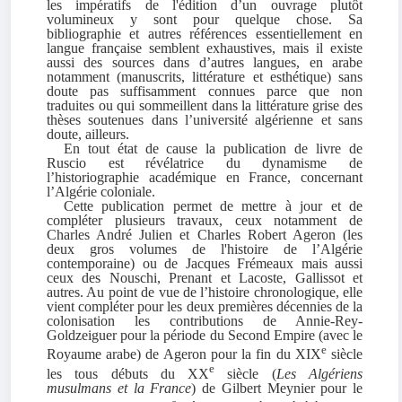
les impératifs de l'édition d’un ouvrage plutôt
volumineux y sont pour quelque chose. Sa
bibliographie et autres références essentiellement en
langue française semblent exhaustives, mais il existe
aussi des sources dans d’autres langues, en arabe
notamment (manuscrits, littérature et esthétique) sans
doute pas suffisamment connues parce que non
traduites ou qui sommeillent dans la littérature grise des
thèses soutenues dans l’université algérienne et sans
doute, ailleurs.
En tout état de cause la publication de livre de
Ruscio est révélatrice du dynamisme de
l’historiographie académique en France, concernant
l’Algérie coloniale.
Cette publication permet de mettre à jour et de
compléter plusieurs travaux, ceux notamment de
Charles André Julien et Charles Robert Ageron (les
deux gros volumes de l'histoire de l’Algérie
contemporaine) ou de Jacques Frémeaux mais aussi
ceux des Nouschi, Prenant et Lacoste, Gallissot et
autres. Au point de vue de l’histoire chronologique, elle
vient compléter pour les deux premières décennies de la
colonisation les contributions de Annie-Rey-
Goldzeiguer pour la période du Second Empire (avec le
e
Royaume arabe) de Ageron pour la fin du XIX
siècle
e
les tous débuts du XX
siècle (
Les Algériens
musulmans et la France
) de Gilbert Meynier pour le