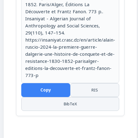
1852. Paris/Alger, Éditions La
Découverte et Frantz Fanon. 773 p..
Insaniyat - Algerian Journal of
Anthropology and Social Sciences,
29(110), 147–154.
https://insaniyat.crasc.dz/en/article/alain-
ruscio-2024-la-premiere-guerre-
dalgerie-une-histoire-de-conquete-et-de-
resistance-1830-1852-parisalger-
editions-la-decouverte-et-frantz-fanon-
773-p
Copy
RIS
BibTeX