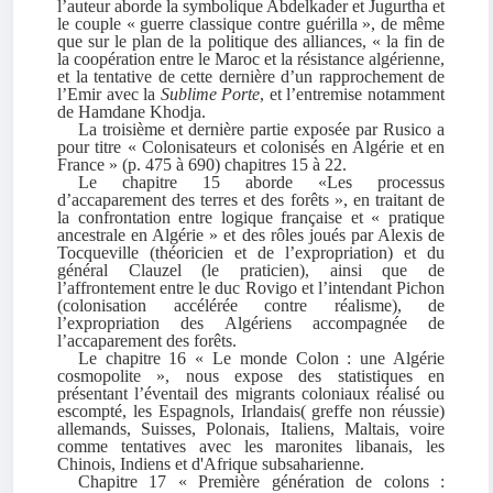
l’auteur aborde la symbolique Abdelkader et Jugurtha et
le couple « guerre classique contre guérilla », de même
que sur le plan de la politique des alliances, « la fin de
la coopération entre le Maroc et la résistance algérienne,
et la tentative de cette dernière d’un rapprochement de
l’Emir avec la
Sublime Porte
, et l’entremise notamment
de Hamdane Khodja.
La troisième et dernière partie exposée par Rusico a
pour titre « Colonisateurs et colonisés en Algérie et en
France » (p. 475 à 690) chapitres 15 à 22.
Le chapitre 15 aborde «Les processus
d’accaparement des terres et des forêts », en traitant de
la confrontation entre logique française et « pratique
ancestrale en Algérie » et des rôles joués par Alexis de
Tocqueville (théoricien et de l’expropriation) et du
général Clauzel (le praticien), ainsi que de
l’affrontement entre le duc Rovigo et l’intendant Pichon
(colonisation accélérée contre réalisme), de
l’expropriation des Algériens accompagnée de
l’accaparement des forêts.
Le chapitre 16 « Le monde Colon : une Algérie
cosmopolite », nous expose des statistiques en
présentant l’éventail des migrants coloniaux réalisé ou
escompté, les Espagnols, Irlandais( greffe non réussie)
allemands, Suisses, Polonais, Italiens, Maltais, voire
comme tentatives avec les maronites libanais, les
Chinois, Indiens et d'Afrique subsaharienne.
Chapitre 17 « Première génération de colons :