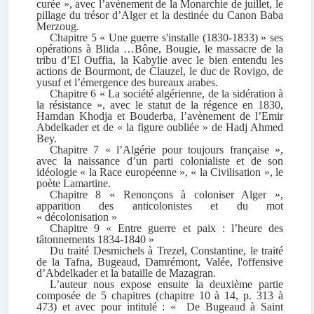
curée », avec l’avènement de la Monarchie de juillet, le
pillage du trésor d’Alger et la destinée du Canon Baba
Merzoug.
Chapitre 5 « Une guerre s'installe (1830-1833) » ses
opérations à Blida …Bône, Bougie, le massacre de la
tribu d’El Ouffia, la Kabylie avec le bien entendu les
actions de Bourmont, de Clauzel, le duc de Rovigo, de
yusuf et l’émergence des bureaux arabes.
Chapitre 6 « La société algérienne, de la sidération à
la résistance », avec le statut de la régence en 1830,
Hamdan Khodja et Bouderba, l’avènement de l’Emir
Abdelkader et de « la figure oubliée » de Hadj Ahmed
Bey.
Chapitre 7 « l’Algérie pour toujours française »,
avec la naissance d’un parti colonialiste et de son
idéologie « la Race européenne », « la Civilisation », le
poète Lamartine.
Chapitre 8 « Renonçons à coloniser Alger »,
apparition des anticolonistes et du mot
« décolonisation »
Chapitre 9 « Entre guerre et paix : l’heure des
tâtonnements 1834-1840 »
Du traité Desmichels à Trezel, Constantine, le traité
de la Tafna, Bugeaud, Damrémont, Valée, l'offensive
d’Abdelkader et la bataille de Mazagran.
L’auteur nous expose ensuite la deuxième partie
composée de 5 chapitres (chapitre 10 à 14, p. 313 à
473) et avec pour intitulé : « De Bugeaud à Saint