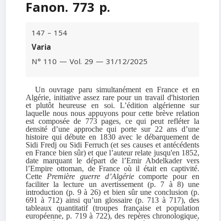
Fanon. 773 p.
147 – 154
Varia
N° 110 — Vol. 29 — 31/12/2025
Un ouvrage paru simultanément en France et en
Algérie, initiative assez rare pour un travail d'historien
et plutôt heureuse en soi. L’édition algérienne sur
laquelle nous nous appuyons pour cette brève relation
est composée de 773 pages, ce qui peut refléter la
densité d’une approche qui porte sur 22 ans d’une
histoire qui débute en 1830 avec le débarquement de
Sidi Fredj ou Sidi Ferruch (et ses causes et antécédents
en France bien sûr) et que l’auteur relate jusqu'en 1852,
date marquant le départ de l’Emir Abdelkader vers
l’Empire ottoman, de France où il était en captivité.
Cette
Première guerre d’Algérie
comporte pour en
faciliter la lecture un avertissement (p. 7 à 8) une
introduction (p. 9 à 26) et bien sûr une conclusion (p.
691 à 712) ainsi qu’un glossaire (p. 713 à 717), des
tableaux quantitatif (troupes française et population
européenne, p. 719 à 722), des repères chronologique,