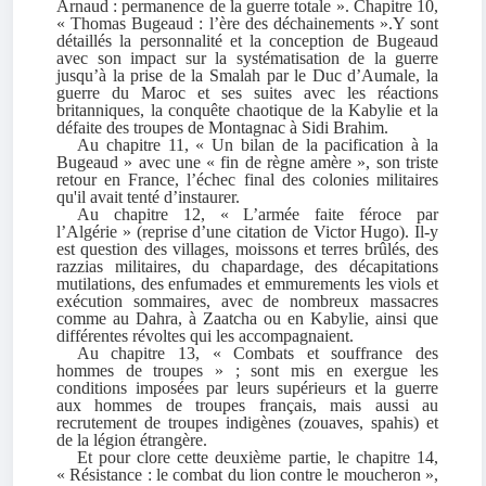
Arnaud : permanence de la guerre totale ». Chapitre 10,
« Thomas Bugeaud : l’ère des déchainements ».Y sont
détaillés la personnalité et la conception de Bugeaud
avec son impact sur la systématisation de la guerre
jusqu’à la prise de la Smalah par le Duc d’Aumale, la
guerre du Maroc et ses suites avec les réactions
britanniques, la conquête chaotique de la Kabylie et la
défaite des troupes de Montagnac à Sidi Brahim.
Au chapitre 11, « Un bilan de la pacification à la
Bugeaud » avec une « fin de règne amère », son triste
retour en France, l’échec final des colonies militaires
qu'il avait tenté d’instaurer.
Au chapitre 12, « L’armée faite féroce par
l’Algérie » (reprise d’une citation de Victor Hugo). Il-y
est question des villages, moissons et terres brûlés, des
razzias militaires, du chapardage, des décapitations
mutilations, des enfumades et emmurements les viols et
exécution sommaires, avec de nombreux massacres
comme au Dahra, à Zaatcha ou en Kabylie, ainsi que
différentes révoltes qui les accompagnaient.
Au chapitre 13, « Combats et souffrance des
hommes de troupes » ; sont mis en exergue les
conditions imposées par leurs supérieurs et la guerre
aux hommes de troupes français, mais aussi au
recrutement de troupes indigènes (zouaves, spahis) et
de la légion étrangère.
Et pour clore cette deuxième partie, le chapitre 14,
« Résistance : le combat du lion contre le moucheron »,