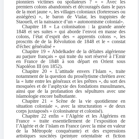
pionniers victimes ou spoliateurs ? » « Avec les
premiers colons abandonnés et découragés dans le pays
de la mort jaune », les villages coloniaux (forteresses ou
assiégées) », le baron de Vialar, les trappistes de
Staoueli, et la naissance d’un « autonomisme colonial».
Chapitre 18 « La colonisation : la grande année
1848 et ses suites » qui aborde l’envoi en masse des
colons, l’état d’esprit des « apprentis colons », les
proscrits de de la Révolution de 1848 et le « constat
d'échec généralisé »
Chapitre 19 « Abdelkader de la défaites algérienne
au parjure français » qui traite du sort réservé à l’Emir
en France de 1848 à son départ en Orient sous
Napoléon III (en 1852).
Chapitre 20 « L’attitude envers l’Islam », traite
notamment de la question du prosélytisme chrétien avec
la « lutte entre les généraux et les prêtres », du sort des
mosquées et de l’asphyxie des fondations musulmanes,
ainsi que de la profanation des sépultures avec une
islamologie encore balbutiante.
Chapitre 21 « Scène de la vie quotidienne en
situation coloniale », avec la structuration « de deux
corps juxtaposés » (colonisateur et colonisé).
Chapitre 22 enfin « l’Algérie et les Algériens en
France » traite essentiellement de l’exposition de
l’Algérie et de l’islam en France (avec la mise en valeur
de la Métropole conquérante) et des expressions
artistiques suscitées (peinture orientaliste et fiction