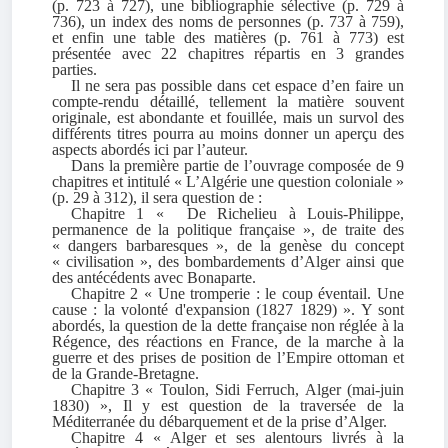
(p. 723 à 727), une bibliographie sélective (p. 729 à
736), un index des noms de personnes (p. 737 à 759),
et enfin une table des matières (p. 761 à 773) est
présentée avec 22 chapitres répartis en 3 grandes
parties.
Il ne sera pas possible dans cet espace d’en faire un
compte-rendu détaillé, tellement la matière souvent
originale, est abondante et fouillée, mais un survol des
différents titres pourra au moins donner un aperçu des
aspects abordés ici par l’auteur.
Dans la première partie de l’ouvrage composée de 9
chapitres et intitulé « L’Algérie une question coloniale »
(p. 29 à 312), il sera question de :
Chapitre 1 « De Richelieu à Louis-Philippe,
permanence de la politique française », de traite des
« dangers barbaresques », de la genèse du concept
« civilisation », des bombardements d’Alger ainsi que
des antécédents avec Bonaparte.
Chapitre 2 « Une tromperie : le coup éventail. Une
cause : la volonté d'expansion (1827 1829) ». Y sont
abordés, la question de la dette française non réglée à la
Régence, des réactions en France, de la marche à la
guerre et des prises de position de l’Empire ottoman et
de la Grande-Bretagne.
Chapitre 3 « Toulon, Sidi Ferruch, Alger (mai-juin
1830) », Il y est question de la traversée de la
Méditerranée du débarquement et de la prise d’Alger.
Chapitre 4 « Alger et ses alentours livrés à la