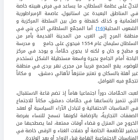
لتدلّ على عظمة السلطان، ما يساعد في فرض هيبته خاصة
في المناطق البعيدة عن استانبول، عاصمة الإمبراطورية
العثمانية و كذلك كنقطة و صل بين السلطة المركزية و
الشعوب المحلية
[16]
. أما المجمّع السلطاني الذي بني في
منطقة المرج إلى الغرب من المدينة القديمة بأمر من
السلطان سليمان عام 1554 فيحوي على جامع و مدرسة
و مطبخ و خان و لكنه لا يحوي حمّاماً، و يوجد في مركز
الباحة أمام الجامع بحيرة واسعة مستطيلة الشكل تستخدم
للوضوء. يقع المجمع قريباً من مجرى نهر بردى في منطقة
غير آهلة بالسكان و تعتبر متنزهاً لأهالي دمشق، و مكاناً
تتجمّع فيه القوافل.
لعبت الحمّامات دوراً اجتماعيا هاماً إذ تضم قاعة الاستقبال،
التي تتميز باتساعها في حمّامات دمشق، مكاناً للاجتماع
في المناسبات الاحتفالية و لتبادل الآراء السياسية أو لعقد
الصفقات التجاريةً، بالإضافة لكونها تسمح للنساء بفرصة
الخروج من المنزل و قضاء أوقات ممتعة، لما يصطحبها من
تحضير للأطعمة الخاصة أو حفلات الغناء و الرقص خاصة في
المناسبات الاجتماعية الهامة قبل الزواج أو بعد الولادة.