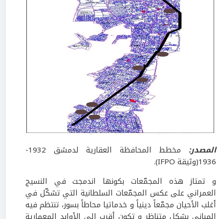
المصدر:
مخطط المحافظة العقارية لدمشق 1932-
1936(وثيقة IFPO).
و تمتاز هذه المجمّعات بكونها اندمجت في النسيج
العمراني على عكس المجمّعات السلطانية التي تشكّل في
أغلب الأحيان مجمّعاً دينياً و خدماتيا محاطاً بسور، تنتظم فيه
المباني بشكل متناظر و تكون أقرب إلى الأوابد المعمارية