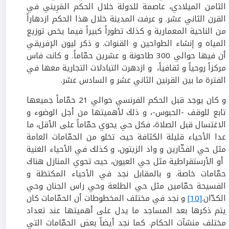
الثامن الميلادي، عاصمة للدولة خلال الحكم المَرِيني في
القرن الثاني عشر. و عرفت المدينة خلال هذا الحكم ازدهاراً
من الناحية المعمارية و كذلك تطوراً كبيراً فيما يخص توزيع
المياه و إنشاء الطواحين و القنوات. و ذكر ليون الإفريقي
أن فيها حوالي 300 طاحونة و عشرين حمّاماً. و كانت فاس
مركزاً روحياً و ثقافياً، و ازدهرت التبادلات التجارية معها في
الفترة ما بين القرنين الثاني عشر و السادس عشر.
و كان يوجد قبل الحكم الفرنسي حوالي 21 حمّاماً جميعها
تابع للوقف -الحبوس-، و ذلك لأهميتها من أجل الوضوء و
الاغتسال قبل الصلاة، فكل حي يحوي حمّاماً على الأقل، ما
عدا الأحياء قليلة الكثافة حيث تخلو من الحمّامات العامة
مثل حي الفخّارين و واد الزيتون، و كذلك في الأحياء الغنية
أو الأرستقراطية مثل حي العيون، حيث تحوي المنازل هناك
حمّامات خاصة. و بالمقابل نجد في الأحياء المكتظة و
الفسيحة حمّامين مثل حي الطلعة وحي راس الجنان وحي
الكدّان.
[10]
و نجد في مختلف المخطوطات أن الحمّامات كان
يتم ذكرها بعد المساجد ما يدل على أهميتها عند تعداد
مختلف منشآت الحكام. كما نجد أيضاً بعض الحمّامات التي