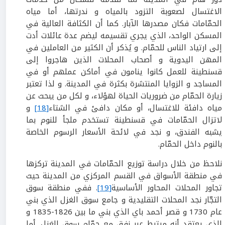
الاغتسال لصعوبة التزود بالمياه و ندرتها، أما مياه
الحمّامات فكان مصدرها الآبار. كما أن الكثافة العالية في
المسكن الواحد، الذي يجري تقسيمه ليضم عدة عائلات أدت
إلى ارتياد الناس للحمّام. و يُذكر أن الكثير من العاملين في
المهن اليدوية و أصحاب المحلات الذين هاجروا إلى
قسنطينة للعمل كانوا ينامون في أماكن عملهم أو في
المساجد و الزوايا المنتشرة بكثرة في المدينة. و لذا تعتبر
زيارة الحمّام من ضروريات الحياة لهؤلاء، و لكل من يبحث عن
مياه دافئة للاغتسال، أو مكان دافئ في الشتاء
[18]
و
لاتزال الحمّامات في قسنطينة تستخدم ملجأ للنوم بما
يشبه الفندق، و نجد في لائحة الأسعار الرسوم الخاصة
بالنوم داخل الحمّام.
نلاحظ من خلال دراسة توزيع الحمّامات في المدينة تركزها
في منطقة الأسواق في القسم المركزي من المدينة حيث
تجاور المحلات المحاور الأساسية
[19]
. ففي منطقة سوق
التجّار نجد المحلات التقليدية و جامع سوق الغزل الذي بني
عام 1730 و قصر أحمد باي الذي بني ما بين 1826-1835 و
الذي يعتقد أنه مرتبط عبر نفق مع حمّام سوق الغزل. أما