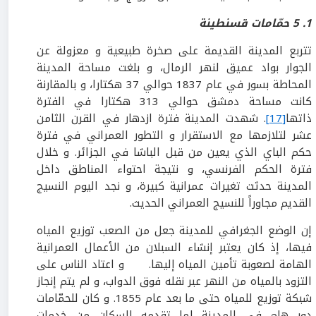
1
.
5
حمّامات قسنطينة
تتربع المدينة القديمة على صخرة طبيعية و معزولة عن
الجوار بواد عميق لنهر الرمال، و بلغت مساحة المدينة
المحاطة بسور في عام 1837 حوالي 37 هكتارا، و بالمقارنة
كانت مساحة دمشق حوالي 313 هكتارا في الفترة
ذاتها
[17]
. شهدت المدينة فترة ازدهار في القرن الثامن
عشر لتلازمها مع الاستقرار و التطور العمراني في فترة
حكم الباي الذي يعين من قبل الباشا في الجزائر. و خلال
فترة الحكم الفرنسي، و نتيجة احتواء المناطق داخل
المدينة حدثت تغيرات عمرانية كبيرة، و نجد اليوم النسيج
القديم مجاوراً للنسيج العمراني الحديث.
إن الوضع الجغرافي للمدينة جعل من الصعب توزيع المياه
فيها، إذ كان يعتبر إنشاء السبلان من الأعمال العمرانية
الهامة لصعوبة تأمين المياه إليها. و اعتاد الناس على
التزود بالمياه من النهر عبر نقله فوق الدواب، و لم يتم إنجاز
شبكة توزيع للمياه حتى ما بعد عام 1855. و كان للحمّامات
دور هام في المدينة لما تقدمه للسكان من خدمات