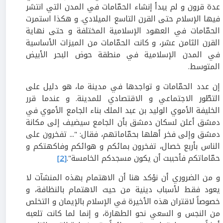
عدة قرون و لم يبدأ إنشاء الحمّامات في المدن التي انتشر
فيها الإسلام حتى القرن التاسع الميلادي. و هكذا استمرت
الحمّامات في العهود الإسلامية المختلفة و حتى نهاية
القرن الثامن عشر، و كانت الحمّامات من الميزات الأساسية
في المدن الإسلامية في منطقة حوض البحر الأبيض
المتوسط.
إن عدد الحمّامات و تواجدها في مدينة ما، هو دليل على
التطّور الاجتماعي و الاقتصادي للمدينة. و عندما قرر
الخليفة الأموي الوليد بن عبد الملك بناء الجامع الأموي في
دمشق أعلن لسكان دمشق بأن الجامع سيضيف إلى مكانة
دمشق وإلى فخر أهلها بحمّاماتهم، فقال: "... تفخرون على
الناس بأربع خصال، تفخرون بمائكم و هوائكم وفاكهتكم و
حمّاماتكم فأحببت أن يكون مسجدكم الخامسة".
[2]
و من الضروري أن نؤكد هنا أن الاهتمام بهذه المنشآت لا
يعود فقط لأسباب دينية من حيث الاهتمام بالنظافة، و
خصوصاً لاقتران هذه الأخيرة في الإسلام بالإيمان و التخلص
من النجس و السعي نحو الطهارة، و إنما لما كانت تلعبه