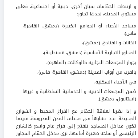
و ارتبطت الحمّامات بمبان أخرى، دينية أو اجتماعية، فعلى
مستوى المدينة، نجدها تجاور:
مساجد الأحياء أو الجوامع الكبيرة (دمشق، القاهرة،
فاس)،
الخانات و الفنادق (دمشق)،
المحاور التجارية الأساسية (دمشق، قسنطينة)،
بجوار المجمعات التجارية كالوكالات (القاهرة)،
بالقرب من أبواب المدينة (دمشق، القاهرة، فاس)،
في الأحياء السكنية،
ضمن المجمعات الدينية و الخدماتية السلطانية و غيرها
(استانبول، دمشق).
و إذا نظرنا لعلاقة الحمّام مع الفراغ المحيط و الشوارع
المحيطة، نجد تشابهاً في مختلف المدن المدروسة. فبينما
تكون مداخل المساجد تنفتح إلى فراغ عام واسع كالشارع
الرئيسي أو ساحة صغيرة أمامها، نرى مدخل الحمّام المجاور