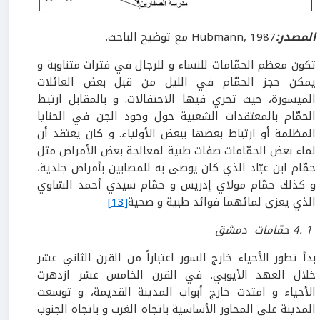
المصدر:
Hubmann, 1987 مع توضيح الباحث.
تكون معظم الحمّامات للنساء و للرجال في فترات متناوبة و
يمكن حجز الحمّام في الليل من قبل بعض العائلات
الميسورة، حيث تجري فيها الاحتفالات. و بالمقابل ارتبط
الحمّام بالمعتقدات الشعبية حول وجود الجن في الحنايا
المظلمة أو ارتباط بعضها ببعض الأولياء. و كان يعتقد أن
لماء بعض الحمّامات صفات طبية لمعالجة بعض الأمراض مثل
حمّام ابن عبّاد الذي كان يوصى به للمصابين بأمراض جلدية،
و كذلك حمّام مولاي إدريس و حمّام سيدي أحمد الشاوي
الذي يعزى لمائهما فوائد طبية و صحية
[13]
1
.
4
حمّامات دمشق
بدأ تطور الأحياء خارج السور اعتباراً من القرن الثاني عشر
خلال العهد الأيوبي. في القرن الخامس عشر ازدهرت
الأحياء و امتدت خارج أبواب المدينة القديمة، و توسعت
المدينة على المحاور الأساسية باتجاه الغرب و باتجاه الجنوب