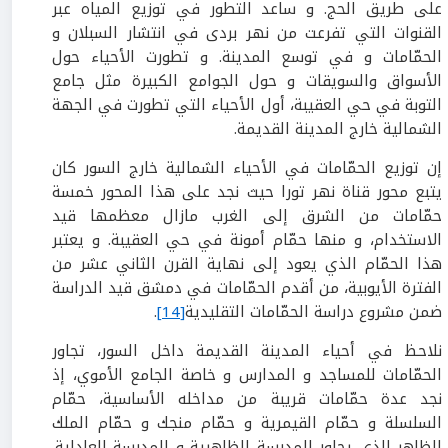
على طريق الحج. و ساعد التطور في توزيع المياه عبر
القنوات التي تفرعت من نهر بردى في انتشار السبلان و
الحمّامات و في توسع المدينة. و تطورت الأحياء حول
الأسواق والسويقات و حول الجوامع الكبيرة مثل جامع
التوبة في حي العقيبة، أول الأحياء التي تطورت في الجهة
الشمالية خارج المدينة القديمة.
إن توزيع الحمّامات في الأحياء الشمالية خارج السور كان
يتبع محور قناة نهر تورا حيث نجد على هذا المحور خمسة
حمّامات من الشرق إلى الغرب مازال معظمها قيد
الاستخدام، و منها حمّام أمونة في حي العقيبة. و يعتبر
هذا الحمّام الذي يعود إلى نهاية القرن الثاني عشر من
الفترة الأيوبية، من أقدم الحمّامات في دمشق قيد الدراسة
ضمن مشروع دراسة الحمّامات التقليدية
[14]
.
نلاحظ في أحياء المدينة القديمة داخل السور، تجاور
الحمّامات للمساجد و المدارس و خاصة الجامع الأموي، إذ
نجد عدة حمّامات قريبة من مداخله الأساسية، حمّام
السلسلة و حمّام القيمرية و حمّام منجك و حمّام الملك
الظاهر الذي يجاور المدرسة الظاهرية و المدرسة العادلية.