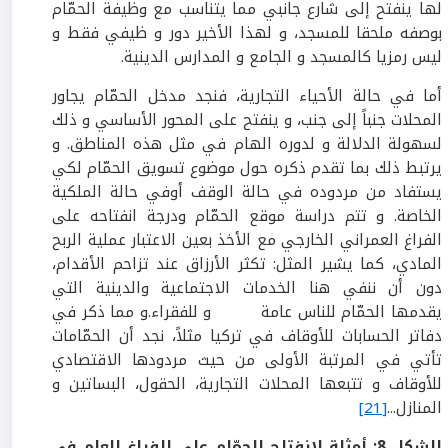
لها ينفتح إلى شارع جانبي مما يتناسب مع وظيفة الحمّام
بوصفه ملحقا للمسجد، و لهذا الأخير دور و ظيفي فقط و
ليس رمزيا كالمسجد و الجامع و المدارس الدينية.
أما في حالة الأحياء التجارية، فنجد مدخل الحمّام يجاور
المحلات جنباً إلى جنب، و ينفتح على المحور الأساسي و ذلك
لسهولة الدلالة و لدوره الهام في مثل هذه المناطق. و
يرتبط ذلك بما تقدم ذكره حول موضوع تسويق الحمّام لكي
يستفاد من مردوده في حالة الوقف أوفي حالة الملكية
الخاصة. و تتم دراسة موقع الحمّام ودرجة انفتاحه على
الفراغ العمراني الخارجي مع الأخذ بعين الاعتبار عملية الربح
المادي، كما يشير المثل: تكثر الأرزاق عند تزاحم الأقدام،
دون أن ننفي هنا الخدمات الاجتماعية والدينية التي
يقدمها الحمّام للناس عامة و للفقراء.و مما ذكر في
دفاتر الحسابات للأوقاف في تركيا مثلاً، نجد أن الحمّامات
تأتي في المرتبة الأولى من حيث مردودها الاقتصادي
للأوقاف و تتبعها المحلات التجارية، الحقول، البساتين و
المنازل...
[21]
الشكل
8:
أمثلة لانفتاح الحمّام على الفراغ العام في