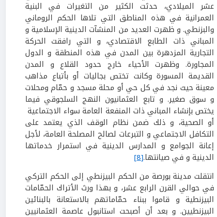
عشر الميلادي، حدثت الكثير من التغيرات في البنية
العمرانية في هذه المناطق التي تلاها الحكم الروماني
والبزنطي. و ظهرت العديد من المنشآت الدينية الإسلامية و
المباني ذات الطابع الاقتصادي، و التي رافقت الحركة
التجارية المزدهرة بين المدن في هذه المنطقة و الدول
المجاورة. وظهرت الأحياء خارج حدود القلاع و المدن
القديمة المسورة وكانت تختص بجاليات أو بأتباع مذاهب
معينة حيث نجد في كل حي أو محلة مسجد و حمّام ومحلات
و سوق صغير. و تابع العثمانيون النهج السلجوقي فيما
يختص بإنشاء المباني ذات المنفعة العامة سواء الاجتماعية
أو الصحية، و ذلك ضمن نظام الوقف الذي يعتمد على
التكافل الاجتماعي و التبرعات لصالح المصلحة العامة، لأجل
إعانة الجوامع و المدارس الدينية في استمرار خدماتها
الدينية و في صيانتها.
[8]
انتقلت مدينة بورصة من الحكم البيزنطي إلى الحكم التركي
في حوالي القرن الرابع عشر، و بهذا ورث الأتراك الحمّامات
البيزنطية و قاموا ببناء حمّاماتهم بالاستعانة بالبنائين
البيزنطيين. و بعد أن أصبحت استانبول عاصمة العثمانيين