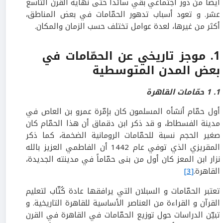
أيضاً من دور اجتماعي بقي سائداً حتى نهاية القرن التاسع
عشر. و تعود أسباب تدهور الحمّامات في بعض المناطق،
أكثر من غيرها، لعدة عوامل تختلف حسب الزمان والمكان.
1
.
موجز تاريخي عن الحمّامات في
بعض المدن المتوسطية
1
.
1
حمّامات القاهرة
أول حمّام أنشأه المسلمون كان بإمّرة عمرو بن العاص في
مدينة الفسطاط، و قد ذكر ابن دقماق أن هذا الحمّام كان
صغير الحجم نسبة للحمّامات الرومانية الضخمة، كما ذكر
المقريزي الذي توفي عام 1442 أن الفاطمي العزيز بالله
نزار ابن المعز كان أول من بنى حمّاماً في مدينته الجديدة،
القاهرة.
[3]
تعتبر الحمّامات و السبلان التي يرافقها عادة كُتّاب لتعليم
القرآن و القراءة من العناصر الأساسية للقاهرة التاريخية. و
تبيّن الدراسات حول توزيع الحمّامات في القاهرة في القرن