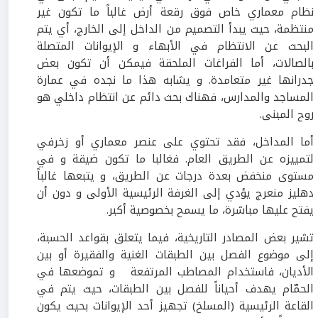
نظام معماري خاص فوق رقعة أرض غالباً ما تكون غير
منتظمة، حيث يبدأ التصميم من الداخل إلى الخارج، أي يتم
البحث عن الانتظام في الأبهاء و الإيوانات المتصلة
بالصالات، أما الفراغات الملحقة فيمكن أن تكون بعض
جدرانها غير متعامدة. و يشابه هذا ما نجده في عمارة
المساجد والمدارس، فهناك بحث دائم عن انتظام داخلي هو
روح المبنى.
أما المداخل، فقد تحتوي على عنصر معماري أو زخرفي
لتمييزه عن الطريق العام. فغالبا ما تكون ضيقة و في
مستوى منخفض بعدة درجات عن الطريق، و يتبعها غالباً
دهليز منعرج يؤدي إلى الغرفة الرئيسية الأولى و دون أن
يفتح عليها مباشرة، ما يسمح بخصوصية أكبر.
تشير بعض المصادر التاريخية، فيما يتعلق بقواعد الحسبة،
إلى موضوع الفصل بين الطبقات الغنية والفقيرة أو بين
الأديان، فاستخدام المصاطب المرتفعة و تموضعها في
الحمّام يهدف أحياناً للفصل بين الطبقات، حيث يتم في
القاعة الرئيسية (المسلخ) تجهيز أحد الإيوانات بحيث يكون