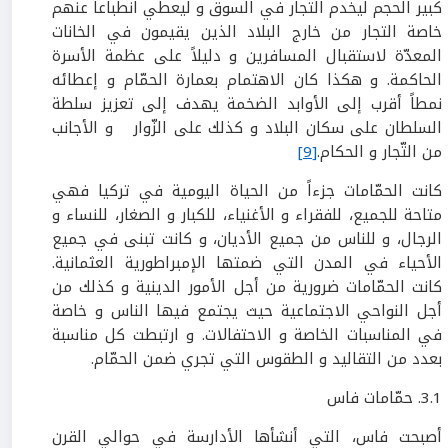
كبير الحجم ليخدم التجار في السوق و ليعطي انطباعاً عنهم
خاصة التجار من خارج البلاد الذين يقيمون في الخانات
المعدّة لاستقبال المسافرين و دليلاً على عظمة الأسرة
الحاكمة. و هكذا كان الاهتمام بعمارة الحمّام و إعطائه
نمطاً أقرب إلى الأوابد الضخمة يهدف إلى تعزيز سلطة
السلطان على سكان البلاد و كذلك على الزّوار و الأجانب
من التّجار و الحكام.
[9]
كانت الحمّامات جزءاً من الحياة اليومية في تركيا فهي
متاحة للجميع، للفقراء و الأغنياء، للكبار و الصغار، للنساء و
الرجال، و للناس من جميع الأديان، و كانت تبنى في جميع
الأحياء في المدن التي ضمتها الإمبراطورية العثمانية.
كانت الحمّامات ضرورية من أجل الأمور الدينية و كذلك من
أجل النواحي الاجتماعية حيث يجتمع فيها الناس و خاصة
في المناسبات الخاصة و الاحتفالات. و ارتبطت كل مناسبة
بعدد من التقاليد و الطقوس التي تجري ضمن الحمّام.
3.1. حمّامات فاس
أصبحت فاس، التي أنشأها الأدارسة في حوالي القرن