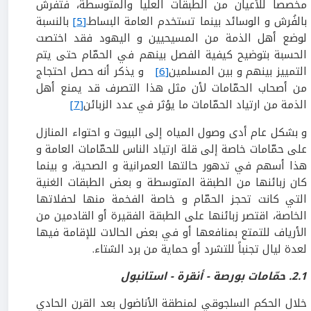
مخصصاً للأعيان من الطبقات العليا والمتوسطة، فتفرش
بالفُرش و الوسائد بينما تستخدم العامة البساط.
[5]
بالنسبة
لوضع أهل الذمة من المسيحيين و اليهود فقد اختصت
الحسبة بتوضيح كيفية الفصل بينهم في الحمّام حتى يتم
التمييز بينهم و بين المسلمين
[6]
و يذكر أنه حصل احتجاج
من أصحاب الحمّامات لأن مثل هذا التصرف قد يمنع أهل
الذمة من ارتياد الحمّامات ما يؤثر في عدد الزبائن
[7]
و بشكل عام أدى وصول المياه إلى البيوت و احتواء المنازل
على حمّامات خاصة إلى قلة ارتياد الناس للحمّامات العامة و
هذا أسهم في تدهور حالتها العمرانية و الصحية، و بينما
كان زبائنها من الطبقة المتوسطة و بعض الطبقات الغنية
التي كانت تحجز الحمّام و خاصة الفخمة منها لحفلاتها
الخاصة، اقتصر زبائنها على الطبقة الفقيرة أو القادمين من
الأرياف للتمتع بمنافعها أو في بعض الحالات للإقامة فيها
لعدة ليال تجنباً للتشرد أو حماية من برد الشتاء.
2.1.
حمّامات بورصة - أنقرة - استانبول
خلال الحكم السلجوقي لمنطقة الأناضول بعد القرن الحادي