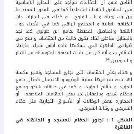
الثامن عشر، أن الحمّامات تتواجد على المحاور الأساسية
في المناطق النشطة اقتصادياً كما في المحور الممتد ما
بين باب زويلة و باب الفتوح، و كذلك في الحارات ذات
الكثافة العالية و المجتمع الراقي كما في الأحياء حول
القلعة والمناطق المحيطة بجامع ابن طولون. كما نجد
بالمقابل مناطق تكاد تكون خالية من الحمّامات و تقع في
ضواحي القاهرة التي يسكنها عادة أناس فقراء. فارتياد
الحمّام يبدو أنه كان من عادات الطبقة المتوسطة من التجار
[4]
و الحرفيين.
و هناك بعض الحمّامات التي تجاور المساجد وتعتبر مكملة
لها حيث تتم فيها عملية الوضوء و الاغتسال كمثال جامع
المؤيد و حمّام المؤيد، و كما في خانقاه شيخو وجامع
وحمّام شيخو، وبالمقابل نجد بعض الحمّامات الملاصقة أو
المجاورة لبعض الوكالات أو الأسواق التجارية، مثل حمّام
الشربجي و وكالة الشربجي.
الشكل
1
: تجاور الحمّام للمسجد و الخانقاه في
القاهرة