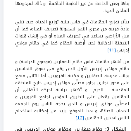
بناها بعض الخاصة من غير الطبقة الحاكمة و ذلك لمردودها
المادي الجيد.
يتأثر توزيع الحمّامات في فاس ببنية توزيع المياه حيث تبنى
عادةً قريبة من مجرى النهر لسهولة تصريف المياه، كما أن
ميل الأراضي يساعد في تصريف المياه أو في إنشاء قنوات
التدفئة الدخانية تحت أرضية الحمّام كما في حمّام مولاي
إدريس.
[11]
من أشهر حمّامات فاس حمّام الصفارين (موضوع الدراسة) و
حمّام مولاي إدريس الأول الذي يقع في سوق النحاسين
بجانب مدرسة الصفارين و مكتبة القرويين، أما الثاني فيقع
على محور تجاري يجاور مصلّى مولاي إدريس خارج المنطقة
المقدسة - الحرم-. و تُظهر دراسة لحركة الأهالي أن
الحمّامين يقعان على الطريق المؤدي لجامع القرويين و
لمصلّى مولاي إدريس و الذي يحجه الناس يوم الجمعة
للذهاب للصلاة، و هذا الموقع يزيد من إمكانية استخدام
الناس لهذين الحمّامين.
[12]
الشكل
3
:
حمّام صفارين وحمّام مولاي إدريس في