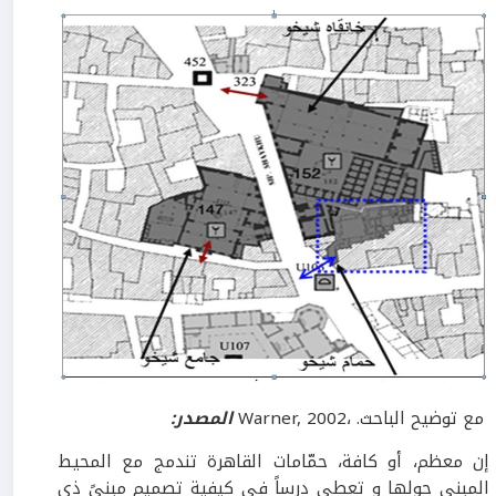
مع توضيح الباحث. ،Warner, 2002
المصدر:
إن معظم، أو كافة، حمّامات القاهرة تندمج مع المحيط
المبني حولها و تعطي درساً في كيفية تصميم مبنىً ذي