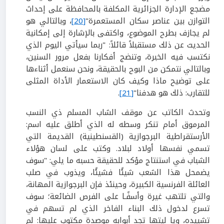
مضجع الإدارة الجزائرية المكلفة بالمحافظة على إحداث
التوازن بين عناصر سكان المستعمرة"
[20]
، وبالتالي هو
لم يجازف بطرح الموضوع، واكتفى بالإشارة إلى إمكانية
الحديث عن ذلك مستقبلاً قائلاً: "ربما سيأتي اليوم الذي
نكتسب فيه الخبرة، وتنضج أفكارنا بفعل مرور السنين،
وبالتالي نتمكن من البوح بالحقيقة، ونحن سنعمل أثناءها
على توضيح ماذا وكيف كان الاستعمار الأداة المثلى
للتقارب: ذلك هو هدفنا"
[21]
.
وتحدث الكاتب عن موقف الشاب المسلم ذي النسب
المرموق أمام تنكر وسطه له الذي أطلق عليه اسم:
الأرستقراطية البرجوازية (القسنطينية) القديمة التي
تسمي نفسها أولاد لبلاد. وكتب على لسان هؤلاء
الشباب في استنتاج مؤكد للحقيقة حسبه ما يلي: "سوف
يضمحل هذا الشعب شيئًا فشيئًا، ويذوب في صلب
العائلة الفرنسية الكبيرة، وحينئذ فإن البرجوازية المهانة،
والتي تلتهب غيرة وأسفًـا على الفرص الضائعة؛ سوف
تسرع لدخول ذلك البناء الفاخر الذي لم تسهم في
تشييده، ويا ليتها تجد أبوابه موصدة مكتوب عليها: لم