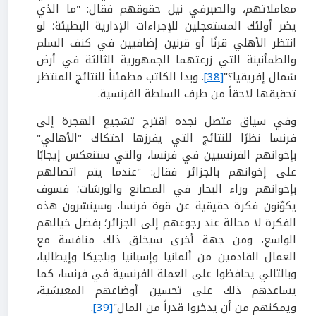
معاملاتهم، والصبرفي نيل حقوقهم فقال: "ما الذي
يضر أولئك المستعجلين للإجراءات الإدارية البطيئة؛ لو
انتظر الأهلي قرنًا أو قرنين إضافيين في كنف السلم
والطمأنينة التي زرعتهما الجمهورية الثالثة في أرض
شمال إفريقيا؟"
[38]
. وبدا الكاتب مطمئناً للنتائج المنتظر
تحقيقها لاحقاً من طرف السلطة الفرنسية.
وفي سياق متصل نجده اقترح تشجيع الهجرة إلى
فرنسا نظرًا للنتائج التي يفرزها احتكاك "الأهالي"
بإخوانهم الفرنسيين في فرنسا، والتي ستنعكس إيجابًا
على إخوانهم بالجزائر فقال: "عندما يتم اتصالهم
بإخوانهم وراء البحار في المصانع والورشات؛ فسوف
يكوّنون فكرة حقيقية عن قوة فرنسا، وسينشرون هذه
الفكرة لا محالة عند رجوعهم إلى الجزائر؛ بفضل خيالهم
الواسع، ومن جهة أخرى سيخلق ذلك منافسة مع
العمال القادمين من ألمانيا وإسبانيا وبلجيكا وإيطاليا،
وبالتالي يحافظوا على العملة الفرنسية في فرنسا، كما
يساعدهم ذلك على تحسين أوضاعهم المعيشية،
ويمكنهم من أن يدخروا قدراً من المال"
[39]
.