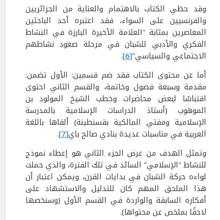
وقد حظي الكتاب بالاهتمام والعناية من الجزائريين
والفرنسيين على السواء، فقد اعتبره أحد الباحثين
المعاصرين بمثابة "العلامة الأخيرة البارزة في النشاط
الفكري والأدبي للشبان في مرحلة صعود نشاطهم
الاجتماعي والسياسي"
[6]
.
أما عن محتوى الكتاب فقد ضم قسمين: الأول تضمن:
مقدمة وسبعة فصول وخاتمة، والقسم الثاني احتوى
اقتباسًا لبعض محاضرات وخطب الشيخ المولود بن
الموهوب (أستاذ الدراسات الإسلامية بالمدرسة
الإسلامية ومفتي المالكية بقسنطينة) ألقاها باللغة
العربية في مناسبات عديدة بنادي صالح باي
[7]
.
وتمثل الهدف من عرض الجزء الثاني هو إعطاء نموذج
للنشاط "الإسلامي" السائد في تلك الفترة، والذي حملت
لواءه حركة الشبان في بدايات القرن، ويمكن اعتبار أن
هذا الملحق المهم كان للتدليل والاستشهاد على
أفكاره السابقة والواردة في القسم الأول (وسنخصها
لاحقًا بملخص عن محتواها).