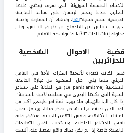
الأحكام المسبقة الموروثة التي سوف يقضي عليها
التعليم، عندما يتعلم الإنسان على مقاعد المدرسة
الفرنسية سيتم كسبه"
[52]
. ولاشك أن المفارقة واضحة
لدى بن حبيلس بين الاندماج عن طريق التجنس، وبيَن
محاولة إثبات الذات "الأهلية" بواسطة التعليم.
قضية الأحوال الشخصية
للجزائريين
فسر الكاتب تصوره لأهمية اشتراك الأمة في العامل
الديني فيما يلي: "هل المقصود من عبارة الجامعة
الإسلامية (Le panislamisme) هو الدلالة على مشاعر
المحبة التي يكنها البدوي في سطيف لأخيه بالمدينة؟،
إذا كان الرد بالإيجاب فلا يوجد ثمة أمر طبيعي أكثر من
الود الذي نحسَه تجاه شخص يفكر مثلنا، ويحمل نفس
المشاعر الأخلاقية، ونفس التقوى الدينية، ويخفق قلبه
بنفس المشاعر الداخلية، ويستجيب لنفس التعليمات
الإلهية؛ خاصة إذا لم يكن هناك واقع يفصلنا عنه. أليست