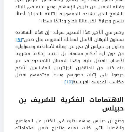
وفائه للجميل عن طريق الإسهام بوضع لبنته في البناء
الشامخ الذي تشيده الجمهورية الثالثة بالجزائر؛ أحيانًا
بتسرع وحرارة؛ لكن غالبًا بنجاح ودائمًا بسخاء".
وختم في الأخير هذا التقديم بقوله: "إن هذه الشهادة
ستكون البرهان الأمثل لمقابلة المعروف بكل صدق"
[9]
،
وحاول بن حبيلس أن يعبر عن وفائه لأساتذته ومسؤوليه
من دون أية أحكام مسبقة؛ بل اعتبره إخلاصا مشروعا
لأصحاب الفضل عليه، وهذا الامتنان اللامحدود قد عبر
عنه كثير من المثقفين الجزائريين المفرنسين لأنهم
حرصوا على إثبات حضورهم وسط مجتمعهم بفضل
مكاسب المدرسة الفرنسية
[10]
.
الاهتمامات الفكرية للشريف بن
حبيلس
وضح بن حبيلس وجهة نظره في الكثير من المواضيع
والقضايا التي كانت تعنيه وتندرج ضمن اهتماماته