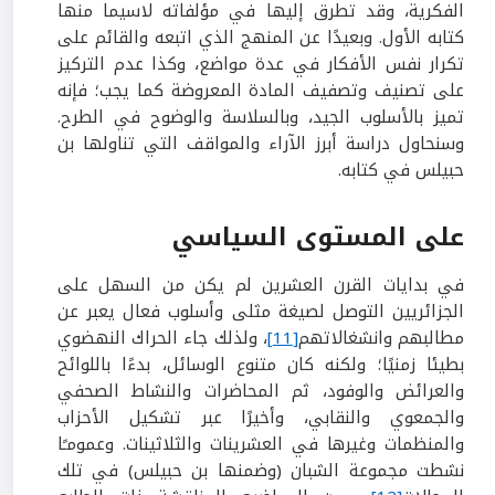
الفكرية، وقد تطرق إليها في مؤلفاته لاسيما منها
كتابه الأول. وبعيدًا عن المنهج الذي اتبعه والقائم على
تكرار نفس الأفكار في عدة مواضع، وكذا عدم التركيز
على تصنيف وتصفيف المادة المعروضة كما يجب؛ فإنه
تميز بالأسلوب الجيد، وبالسلاسة والوضوح في الطرح.
وسنحاول دراسة أبرز الآراء والمواقف التي تناولها بن
حبيلس في كتابه.
على المستوى السياسي
في بدايات القرن العشرين لم يكن من السهل على
الجزائريين التوصل لصيغة مثلى وأسلوب فعال يعبر عن
مطالبهم وانشغالاتهم
[11]
، ولذلك جاء الحراك النهضوي
بطيئا زمنيًا؛ ولكنه كان متنوع الوسائل، بدءًا باللوائح
والعرائض والوفود، ثم المحاضرات والنشاط الصحفي
والجمعوي والنقابي، وأخيرًا عبر تشكيل الأحزاب
والمنظمات وغيرها في العشرينات والثلاثينات. وعمومـًا
نشطت مجموعة الشبان (وضمنها بن حبيلس) في تلك