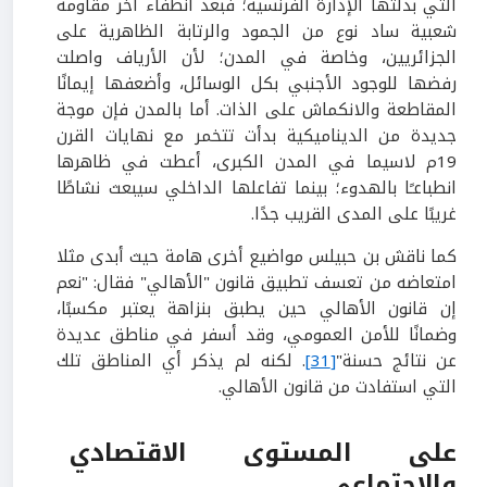
التي بذلتها الإدارة الفرنسية؛ فبعد انطفاء آخر مقاومة
شعبية ساد نوع من الجمود والرتابة الظاهرية على
الجزائريين، وخاصة في المدن؛ لأن الأرياف واصلت
رفضها للوجود الأجنبي بكل الوسائل، وأضعفها إيمانًا
المقاطعة والانكماش على الذات. أما بالمدن فإن موجة
جديدة من الديناميكية بدأت تتخمر مع نهايات القرن
19م لاسيما في المدن الكبرى، أعطت في ظاهرها
انطباعـًا بالهدوء؛ بينما تفاعلها الداخلي سيبعث نشاطًا
غريبًا على المدى القريب جدًا.
كما ناقش بن حبيلس مواضيع أخرى هامة حيث أبدى مثلا
امتعاضه من تعسف تطبيق قانون "الأهالي" فقال: "نعم
إن قانون الأهالي حين يطبق بنزاهة يعتبر مكسبًا،
وضمانًا للأمن العمومي، وقد أسفر في مناطق عديدة
عن نتائج حسنة"
[31]
. لكنه لم يذكر أي المناطق تلك
التي استفادت من قانون الأهالي.
على المستوى الاقتصادي
والاجتماعي