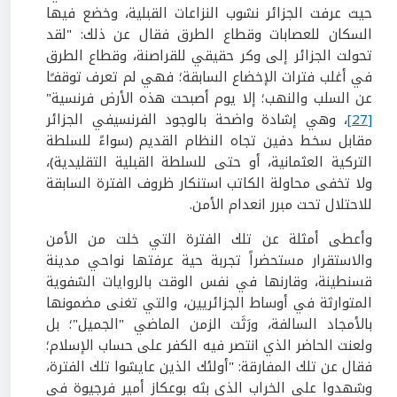
حيث عرفت الجزائر نشوب النزاعات القبلية، وخضع فيها
السكان للعصابات وقطاع الطرق فقال عن ذلك: "لقد
تحولت الجزائر إلى وكر حقيقي للقراصنة، وقطاع الطرق
في أغلب فترات الإخضاع السابقة؛ فهي لم تعرف توقفـًا
عن السلب والنهب؛ إلا يوم أصبحت هذه الأرض فرنسية"
[27]
، وهي إشادة واضحة بالوجود الفرنسيفي الجزائر
مقابل سخط دفين تجاه النظام القديم (سواءً للسلطة
التركية العثمانية، أو حتى للسلطة القبلية التقليدية)،
ولا تخفى محاولة الكاتب استنكار ظروف الفترة السابقة
للاحتلال تحت مبرر انعدام الأمن.
وأعطى أمثلة عن تلك الفترة التي خلت من الأمن
والاستقرار مستحضراً تجربة حية عرفتها نواحي مدينة
قسنطينة، وقارنها في نفس الوقت بالروايات الشفوية
المتوارثة في أوساط الجزائريين، والتي تغنى مضمونها
بالأمجاد السالفة، ورَثَت الزمن الماضي "الجميل"؛ بل
ولعنت الحاضر الذي انتصر فيه الكفر على حساب الإسلام؛
فقال عن تلك المفارقة: "أولئك الذين عايشوا تلك الفترة،
وشهدوا على الخراب الذي بثه بوعكاز أمير فرجيوة في