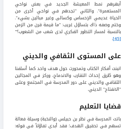
أبهرهم نمط المعيشة الجديد في بعض نواحي
المستعمرة". والثاني "تجدهم في نواحي أخرى من
الحياة عديمي الإحساس وكسالى وغير مبالين بشيء".
وختم وصفه ذاك بتساؤل غريب: "ما قيمة قرن من الزمن
بالنسبة لمسار التطور الفكري لدى شعب من الشعوب؟"
.
[45]
على المستوى الثقافي والديني
انبنت أفكار الكتاب وتمحورت حول هدف واحد كما أسلفنا
وهو طُرق إحداث التقارب والاندماج، وركز في المجالين
الثقافي والديني على دور المدرسة في المجتمع وعلى
"الانفتاح" الديني.
قضايا التعليم
باتت المدرسة في نظر بن حبيلس (والنخبة) وسيلة فعالة
تسهم في تحقيق الهدف؛ فقد أبدى تفاؤلاً في قوله: