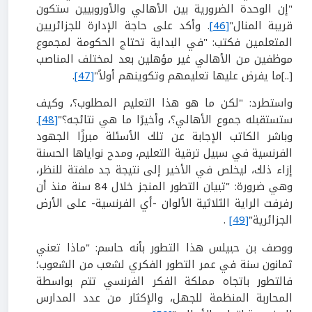
"إن الوحدة الضرورية بين الأهالي والأوروبيين ستكون
قريبة المنال"
[46]
. وأكد على حاجة الإدارة للجزائريين
المتعلمين فكتب: "في البداية تحتاج الحكومة لمجموع
موظفين من الأهالي غير مؤهلين بعد لمختلف المناصب
[..]ما يفرض عليها تعليمهم وتكوينهم أولاً"
[47]
.
واستطرد: "لكن ما هو هذا التعليم المطلوب؟، وكيف
ستستقبله جموع الأهالي؟، وأخيرًا ما هي نتائجه؟"
[48]
.
وباشر الكاتب الإجابة عن تلك الأسئلة مبرزًا الجهود
الفرنسية في سبيل ترقية التعليم، ومدح نواياها الحسنة
إزاء ذلك، ليخلص في الأخير إلى نتيجة جد ملفتة للنظر،
وهي ضرورة: "تبيان التطور المنجز خلال 84 سنة منذ أن
رفرفت الراية الثلاثية الألوان -أي الفرنسية- على الأرض
الجزائرية"
[49]
.
ووصف بن حبيلس هذا التطور بأنه حاسم: "ماذا تعني
ثمانون سنة في عمر التطور الفكري لشعب من الشعوب؛
فالتطور باتجاه مملكة الفكر الفرنسي تتم بواسطة
المحاربة المنظمة للجهل، والإكثار من عدد المدارس