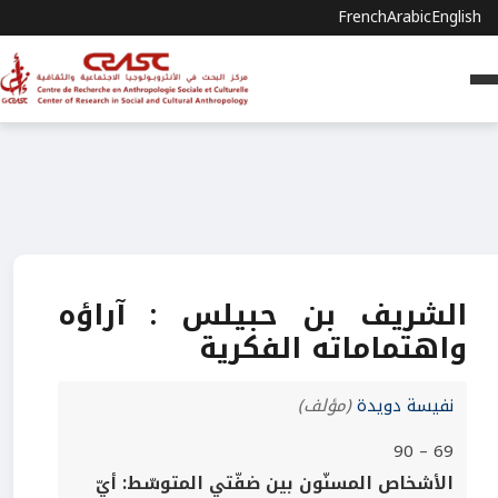
French
Arabic
English
الشريف بن حبيلس : آراؤه
واهتماماته الفكرية
نفيسة دويدة
(مؤلف)
69 – 90
الأشخاص المسنّون بين ضفّتي المتوسّط: أيّ