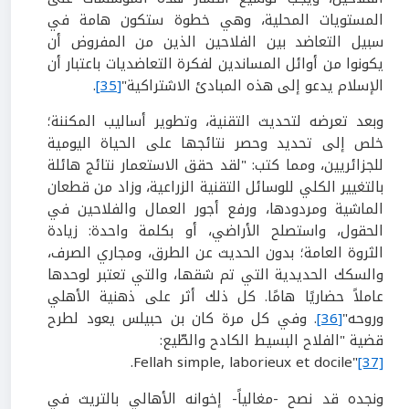
المستويات المحلية، وهي خطوة ستكون هامة في
سبيل التعاضد بين الفلاحين الذين من المفروض أن
يكونوا من أوائل المساندين لفكرة التعاضديات باعتبار أن
الإسلام يدعو إلى هذه المبادئ الاشتراكية"
[35]
.
وبعد تعرضه لتحديث التقنية، وتطوير أساليب المكننة؛
خلص إلى تحديد وحصر نتائجها على الحياة اليومية
للجزائريين، ومما كتب: "لقد حقق الاستعمار نتائج هائلة
بالتغيير الكلي للوسائل التقنية الزراعية، وزاد من قطعان
الماشية ومردودها، ورفع أجور العمال والفلاحين في
الحقول، واستصلح الأراضي، أو بكلمة واحدة: زيادة
الثروة العامة؛ بدون الحديث عن الطرق، ومجاري الصرف،
والسكك الحديدية التي تم شقها، والتي تعتبر لوحدها
عاملاً حضاريًا هامًا. كل ذلك أثر على ذهنية الأهلي
وروحه"
[36]
. وفي كل مرة كان بن حبيلس يعود لطرح
قضية "الفلاح البسيط الكادح والطّيع:
.
Fellah simple, laborieux et docile"
[37]
ونجده قد نصح -مغالياً- إخوانه الأهالي بالتريث في