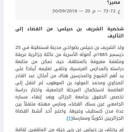
مصير؟
ع. 72-73 — م. 20 — 30/09/2016
شخصية الشريف بن حبيلس: من القضاء إلى
التأليف
ولد الشريف بن حبيلس بضواحي مدينة قسنطينة في 25
ديسمبر 1885م، أصوله الأسرية من عائلة جزائرية عريقة
ومثقفة معروفة بالمنطقة، حيث تمكن من متابعة
دراسته بالمدارس الفرنسية، وتلقى تعليمه أيضــًا على
يد أهم الشيوخ والمدرسين هناك من أمثال: عبد القادر
المجاوي ومحمد المولود بن الموهوب، ثم انتقل إلى
العاصمة لاستكمال المرحلة الجامعية، واختار دراسة
تخصص الحقوق بجامعة الجزائر، وبعد إنهاء مساره
الجامعي عين بسلك القضاء، ومارس مهنته متنقلاً بين
عدة مدن كسطيف وغيرها، واعتبر أحد أنشط القضاة
الجزائريين تكوينًا وممارسة
[1]
.
لم يختلف بن حبيلس عن بني جيله من المثقفين ثقافة