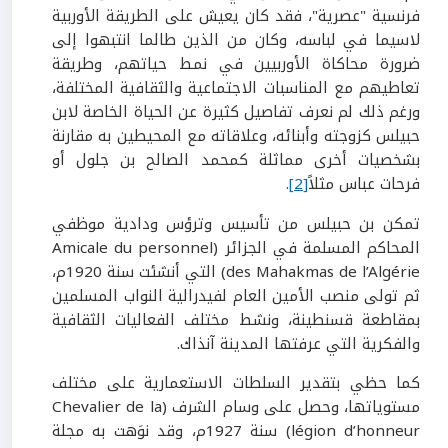
فرنسية "عصرية"، فقد كان يعيش على الطريقة الأوربية
لاسيما في لباسه، وكان من الذين طالما انتبهوا إلى
ضرورة محاكاة الأوربيين في نمط حياتهم، وطريقة
تعاطيهم مع المناسبات الاجتماعية والثقافية المختلفة،
ورغم ذلك لم نعرف تفاصيل كثيرة عن الحياة الخاصة لابن
حبيلس كزوجته وأبنائه، وعلاقاته مع المحيطين به مقارنة
بشخصيات أخرى مماثلة كمحمد الصالح بن جلول أو
فرحات عباس مثلاً
[2]
.
تمكن بن حبيلس من تأسيس وترؤس ودادية موظفي
المحاكم المسلمة في الجزائر (Amicale du personnel
des Mahakmas de l’Algérie) التي أنشئت سنة 1920م،
ثم تولى منصب الأمين العام لفيدرالية النواب المسلمين
بمقاطعة قسنطينة، ونشط مختلف الفعاليات الثقافية
والفكرية التي عرفتها المدينة آنذاك.
كما حظي بتقدير السلطات الاستعمارية على مختلف
مستوياتها، وحصل على وسام الشرف (Chevalier de la
légion d’honneur) سنة 1927م، وقد نوَهت به مجلة