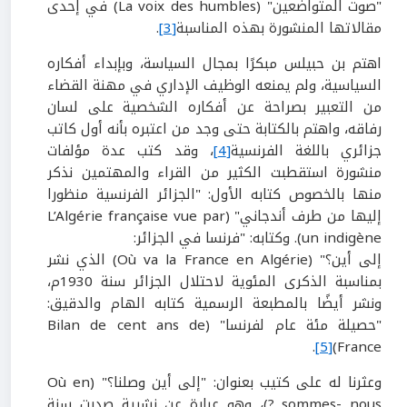
"صوت المتواضعين" (La voix des humbles) في إحدى
مقالاتها المنشورة بهذه المناسبة
[3]
.
اهتم بن حبيلس مبكرًا بمجال السياسة، وبإبداء أفكاره
السياسية، ولم يمنعه الوظيف الإداري في مهنة القضاء
من التعبير بصراحة عن أفكاره الشخصية على لسان
رفاقه، واهتم بالكتابة حتى وجد من اعتبره بأنه أول كاتب
جزائري باللغة الفرنسية
[4]
، وقد كتب عدة مؤلفات
منشورة استقطبت الكثير من القراء والمهتمين نذكر
منها بالخصوص كتابه الأول: "الجزائر الفرنسية منظورا
إليها من طرف أندجاني" (L’Algérie française vue par
un indigène). وكتابه: "فرنسا في الجزائر:
إلى أين؟" (Où va la France en Algérie) الذي نشر
بمناسبة الذكرى المئوية لاحتلال الجزائر سنة 1930م،
ونشر أيضًا بالمطبعة الرسمية كتابه الهام والدقيق:
"حصيلة مئة عام لفرنسا" (Bilan de cent ans de
.
[5]
France)
وعثرنا له على كتيب بعنوان: "إلى أين وصلنا؟" (Où en
sommes- nous ?)، وهو عبارة عن نشرية صدرت سنة