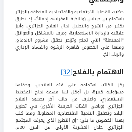
حظيت القضايا الاجتماعية والاقتصادية المتعلقة بالجزائر
باهتمام بن حبيلس (والنخبة المفرنسة إجمالاً)، إذ تطرق
بكثير من الشرح والتحليل لحال الفلاح الجزائري، وأبرز
علاقته بالإدارة الاستعمارية، وعرف بالمشاكل والعوائق
"المفتعلة" التي تمنع وتؤخر تحقق مشروع الاندماج،
ومنها على الخصوص ظاهرة الرشوة والفساد الإداري
والربا... الخ.
الاهتمام بالفلاح
[32]
ركز الكاتب اهتمامه على فئة الفلاحين، وحمَلها
مسؤولية كبيرة، بل أوكل لها مهمة نجاح المخطط
الاستعماري. واعترف من جانب آخر بجهود الفلاح
الجزائري (وباقي الفئات الحرفية الأخرى) في تطوير
البلاد وتحقيق التنمية الاقتصادية المطلوبة. ومما كتب
بهذا الخصوص ما يلي: "إن التطور الذي يعرفه المجتمع
الجزائري خلال العشرية الأولى من القرن 20م،