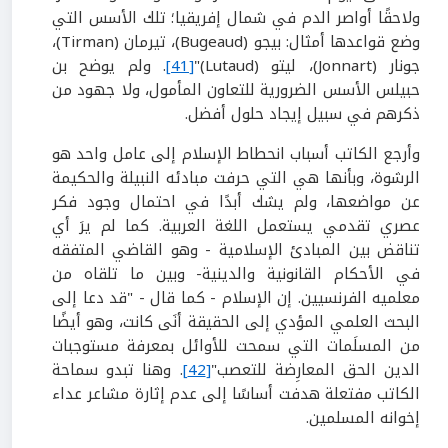
ولاحقًا أواصر الدم في شمال إفريقيا؛ تلك الأسس التي
وضع قواعدها أمثال: بيجو (Bugeaud)، تيرمان (Tirman)،
جونار (Jonnart)، ليتو (Lutaud)"
[41]
. ولم يوضح بن
حبيلس الأسس الضرورية للتعاون المأمول، ولا جهود من
ذكرهم في سبيل إيجاد حلول أفضل.
وأرجع الكاتب أسباب انحطاط الإسلام إلى عامل واحد هو
الرشوة، وبأنها هي التي حرفت مبادئه النبيلة والحكيمة
عن مواضعها، ولم يشك أبدًا في احتمال وجود فكر
عصري تقدمي يستعمل اللغة العربية. كما لم يرَ أي
تناقض بين المبادئ الإسلامية - وهو القاضي المتفقه
في الأحكام القانونية والدينية- وبين ما تلقاه من
معلميه الفرنسيين. إن الإسلام - كما قال - "قد دعا إلى
البحث العلمي المؤدي إلى الحقيقة أنَى كانت، وهو أيضًا
من المسلَمات التي سمحت للأوائل بمعرفة مستوجبات
الدين الحق المعارِضة للتعصب"
[42]
. وهنا تبدو سماحة
الكاتب مفتعلة هدفت أساسًا إلى عدم إثارة مشاعر عداء
إخوانه المسلمين.