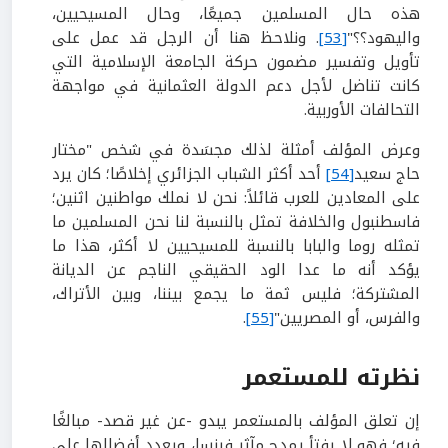
هذه حال المسلمين جميعًا، وحال المسيحيين،
واليهود؟؟"
[53]
. ونلاحظ هنا أن الرجل قد عمل على
تأويل وتفسير مضمون حركة الجامعة الإسلامية التي
كانت تناضل لأجل دعم الدولة العثمانية في مواجهة
التحالفات الأوربية.
وعرض المؤلف أمثلة لذلك مجسَدة في شخص "مختار
حاج سعيد
[54]
أحد أكثر الشباب الجزائري إخلاصًا؛ كان يرد
على المعادين للعرب قائلاً: نحن لا نملك مواطنين اثنين؛
فاسطنبول والخلافة تمثل بالنسبة لنا نحن المسلمين ما
تمثله روما والبابا بالنسبة للمسيحيين لا أكثر، هذا ما
يؤكد أنه ما عدا الود الحقيقي الناجم عن الديانة
المشتركة؛ فليس ثمة ما يجمع بيننا، وبين الأتراك،
والفرس، أو المصريين"
[55]
.
نظرته للمستعمر
إن تعلق المؤلف بالمستعمر يبدو -عن غير قصد- مبالغًا
فيه؛ فهو لا يفتأ يمدح مآثر فرنسا، ويعدد أفضالها على