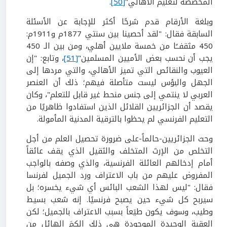
المخصصة لتعليم الأهالي"
[50]
.
وبلغة الأرقام قدم شرحًا أكثر للإجابة عن الأسئلة
السابقة فقال: "لقد أحصينا بين سنتي 1877م و1911م:
450 مثقفــًا من خمسة ملايين أهلي، ومن بين الـ 450
يجب أن نحسب بعض الأميين المسلمين"
[51]
، وتابع: "إن
العيوب والنقائص التي تميز الأهالي، والتي مردها إلى
الجهل والبؤس ليست متأصلة فيهم؛ ذلك أن العنصر
العربي لا ينتمي إلى جنس منحط غير قابل للتعلم"، وكان
يقصد أن الجزائريين القلائل الذين استفادوا ظاهريًا من
التعليم الفرنسي لم يحظوا بالترقية المدنية المأمولة.
وحث الجزائريين-حالماً-على ضرورة تحصيل العلم من أجل
التخلص من الإرث المتخلف والثقيل الذي يقف عائقاً
أمام إدخالهم العائلة الفرنسية، والذي وصفه بالواجب
المفروض عليهم من باب الاعتراف ورد الجميل لفرنسا
فقال: "ليس لهذا الشعب البائس أي شيء يخسره؛ بل
سيربح كل شيء حين يصبح فرنسيًا. إنه شعب بسيط
وطيب، وسوف يكون طيَعاً بسبب الاعتراف بالجميل؛ لكن
العقبة الوحيدة الموجودة هي ذلك الكمَ الهائل من