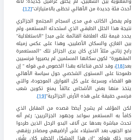
والمعنوية بين الشعبين، لم يخلق عراقيل جديدة؛ لأنه
أحدث فئة جديدة من الأهالي تحظى بالامتيازات"
[17]
.
ولم يفصل الكاتب في مدى انسجام المجتمع الجزائري
نتيجة هذا الخلل الطبقي الذي استحدثه المستعمر، ولم
يحدد قيمة تلك العلاقة القائمة على مبدإ "الاستغلالية"
بين الغازي والسكان الأصليين، وهذا على عكس زميله
رابح زناتي مثلاً الذي كان يرى الجزائر تلك "المستعمرة
المقهورة" لكون سكانها المسلمين لم يصيروا فرنسيين
بعد
[18]
، وقد لخص قناعاته بهذا الخصوص في قوله " إن
طموحنا على المستوى الشخصي حول سياسة الأهالي
هو القضاء وبسرعة على كل الفوارق الموجودة، والتي
يتخذ منها بعض الأشخاص عائقاً يمنع تكوين شعب
فرنسي حقيقة على هذه الأرض الجزائرية"
[19]
.
لكن المؤلف لم يشرح أيضـًا قصده من المقابل الذي
كافأ به المستعمر سواعد وجهود الجزائريين؛ رغم أنه
تحدث مباشرة بعدها عن آلاف البدو الرحل الذين طردوا
نحو الجنوب بعد الاستيلاء على أراضيهم، ومصادر رزقهم،
وبرر ذلك بقوله: "إن هذا المشكل الخطير كان يقُض