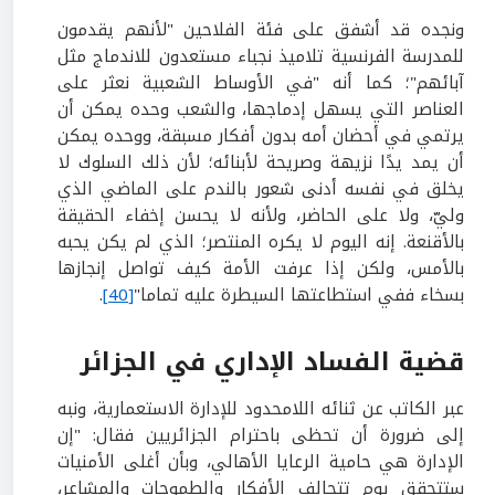
ونجده قد أشفق على فئة الفلاحين "لأنهم يقدمون
للمدرسة الفرنسية تلاميذ نجباء مستعدون للاندماج مثل
آبائهم"؛ كما أنه "في الأوساط الشعبية نعثر على
العناصر التي يسهل إدماجها، والشعب وحده يمكن أن
يرتمي في أحضان أمه بدون أفكار مسبقة، ووحده يمكن
أن يمد يدًا نزيهة وصريحة لأبنائه؛ لأن ذلك السلوك لا
يخلق في نفسه أدنى شعور بالندم على الماضي الذي
وليّ، ولا على الحاضر، ولأنه لا يحسن إخفاء الحقيقة
بالأقنعة. إنه اليوم لا يكره المنتصر؛ الذي لم يكن يحبه
بالأمس، ولكن إذا عرفت الأمة كيف تواصل إنجازها
بسخاء ففي استطاعتها السيطرة عليه تماما"
[40]
.
قضية الفساد الإداري في الجزائر
عبر الكاتب عن ثنائه اللامحدود للإدارة الاستعمارية، ونبه
إلى ضرورة أن تحظى باحترام الجزائريين فقال: "إن
الإدارة هي حامية الرعايا الأهالي، وبأن أغلى الأمنيات
ستتحقق يوم تتحالف الأفكار والطموحات والمشاعر،