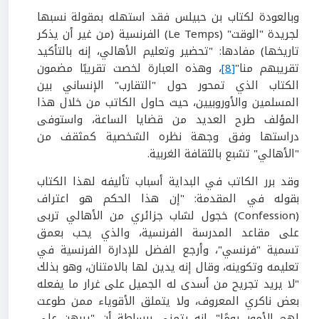
وبالعودة لكتاب بن حبيلس فقد استهله بمقولة نسبها
لجريدة "الوقت" (Le Temps) الفرنسية (من غير أن يذكر
تاريخها) مفادها: "تحضير وتعليم الأهالي، إنه بالتأكيد
تقريبهم منا"
[8]
، وهذه العبارة لخصت تقريبًا مضمون
الكتاب الذي تمحور حول "التقارب" الإنساني بين
المسلمين والأوروبيين، حيث حاول الكاتب من خلال هذا
المؤلف طرح العديد من قضايا الساعة، واستوفى
دراستها وفق وجهة نظره الشخصية كمثقف من
"الأهالي" تشبع بالثقافة الغربية.
وقد برر الكاتب في البداية أسباب تأليفه لهذا الكتاب
بقوله في المقدمة: "إن هذا الحكم هو اعتراف
(Confession) خجول لشاب جزائري من الأهالي تربى
على مقاعد المدرسة الفرنسية، والذي يحب بعمق
تسمية "فرنسي"، وأرجع الفضل للإدارة الفرنسية في
تعليمه وتكوينه، وقال إنه يدين لها بالامتنان، وهو بذلك
"لا يريد تجريح من أسدى له الجميل على غرار ما يفعله
بعض ناكري المعروف، ولا يتملق الأقوياء ممن طوعت
لهم الأمور يومًا"، إنه يتمنى ببساطة أن "يبرهن على