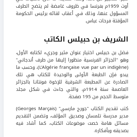
أوت 1959م بفرنسا في ظروف غامضة لم يتضح الطرف
المسؤول عنها، وذلك في أعقاب لقائه برئيس الحكومة
المؤقتة فرحات عباس.
الشريف بن حبيلس الكاتب
فضل بن حبيلس اختيار عنوان مثير وجريء لكتابه الأول،
وهو "الجزائر الفرنسية منظورا إليها من طرف أندجاني"
(L’Algérie française vue par un indigène)، وحسب ما
يبدو فإن الطبعة الأولى والوحيدة للكتاب هي تلك
الصادرة عن المطبعة الشرقية للإخوة فونتانـا بالجزائر
العاصمة سنة 1914م، والتي جاءت في شكل مجلد
متوسط الحجم من 195 صفحة.
كتب تقديم الكتاب "جورج مارسي" (Georges Marçais)
مدير مدرسة تلمسان وصديق المؤلف، وتضمن التقديم
مسائل هامة خصت موضوعات الكتاب، كما أشاد فيه
بصديقه وبأفكاره.