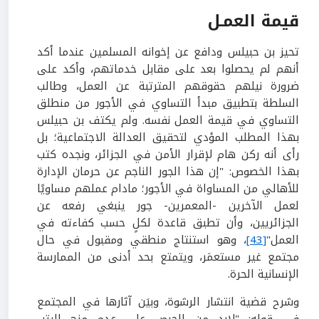
قيمة العمـل
تحيز بن حبيلس ودافع عن إخوانه المسلمين عندما أكد
أنهم لم يحصلوا بعد على مقابل خدماتهم، وأكد على
ضرورة نيلهم حقوقهم المترتبة عن العمل، وطالب
السلطة بتطبيق مبدأ التساوي في الأجور من منطلق
التساوي في قيمة العمل نفسه. ولم يكتف بن حبيلس
بهذا المطلب المؤدي لتحقيق العدالة الاجتماعية؛ بل
رأى أنه ركن هام لإقرار الأمن في الجزائر، ونجده كتب
بهذا الخصوص: "إن هذا الجور الناجم عن حرمان الإدارة
للأهالي من المساواة في الأجور؛ مادام عملهم مساويًا
لعمل الآخرين -المعمرين- جور ينبغي رفعه عن
الجزائريين، وأن تطبق قاعدة لكلٍ حسب كفاءته في
العمل"
[43]
، وهو استنتاج منطقي ومقبول في حال
مجتمع غير مستعمَر، ويتمتع بحد أدنى من الممارسة
الإنسانية الحرة.
وشرح قضية انتشار الرشوة، وبيَن آثارها في المجتمع