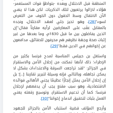
المنطقة قبل الاحتلال وبعده -بتواطؤ قوات المستعمر-
هؤلاء لازالوا يرتعبون لتلك الذكريات. لكن هذا لا ينفي
الآن الانتقال وسط الحقول دون الخوف من التعرض
لسوء"
[28]
، وهو تحيز جلي لعهد الاحتلال، ونجده
بالمقابل عقَب على المعارضين لرأيه مقارناً فقال:"إن
الذين يفاضلون بين ما قبل 1830م، وما بعدها من غير
إثبات صحة وجهة نظرهم هم محرفون للحقائق، مدافعون
عن إخوانهم في الدين فقط"
[29]
.
واستغل بن حبيلس المناسبة لمدح فرنسا بكثير من
الإطراء؛ ذلك لأنها تمكنت من إحلال الأمن والاستقرار
في الجزائر: "لقد تراجعت السرقة والاعتداءات بشكل لا
يمكن تجاهله، وبالتالي فإنه وسيلة لتبرير تقاربنا [...]؛ بل
إن إحلال الأمن يمثل إنجازًا عظيمًا يجني الأهالي فوائده
الاقتصادية، وهو سبب مقنع يجب أن يدفعهم لإجلال
فرنسا؛ كما أن تدعيم الاستقرار، وتوسيع رقعته يعني
العمل بثبات لتحقيق اندماج إخواننا"
[30]
.
وأرجع المؤلف قضية استتباب الأمن بالجزائر للجهود