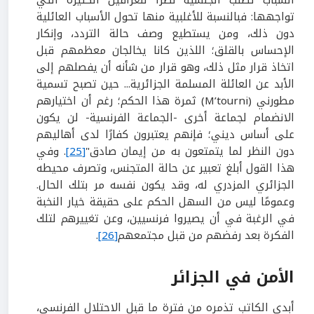
تواجهها: فبالنسبة للأغلبية منها تحول الأسباب العائلية
دون ذلك، ومن يستطيع وصف حالة التردد، وإنكار
الإحساس بالقلق؛ اللذين كانا يخالجان معظمهم قبل
اتخاذ قرار مثل ذلك، وهو قرار من شأنه أن يفصلهم إلى
الأبد عن العائلة المسلمة الجزائرية... حين تصبح تسمية
مطورني (M’tourni) ثمرة هذا الحكم؛ رغم أن اختيارهم
الانضمام لجماعة أخرى -الجماعة الفرنسية- لن يكون
على أساس ديني؛ فإنهم يعتبرون كفارًا لدى أهاليهم
دون النظر لما يتمتعون به من إيمان صادق"
[25]
. وفي
هذا القول أبلغ تعبير عن حالة المتجنس، وتصرف محيطه
الجزائري المزدري له، وقد يكون نفسه مر بتلك الحال.
وعمومًا ليس من السهل الحكم على حقيقة خيار النخبة
في الرغبة في أن يصيروا فرنسيين، وعن تغييرهم لتلك
الفكرة بعد رفضهم من قبل مجتمعهم
[26]
.
الأمن في الجزائر
أبدى الكاتب تذمره من فترة ما قبل الاحتلال الفرنسي،