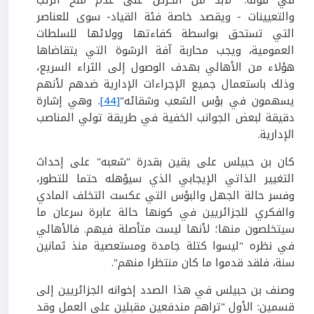
في قوله: "لابد من الحرص على عدم منح الرتب
والتعيينات - ويقصد خاصة فئة القياد- سوى للعناصر
التي تستحق بواسطة كفاءتها وولائها للسلطات
العمومية، ويجب محاربة آفة الرشوة التي يتقاضاها
هؤلاء من الأهالي بهدف الوصول إلى الثراء السريع،
وذلك باستعمال جميع الإجراءات الإدارية ضدهم لأنهم
يسهمون في بؤس الشعب وشقائه"
[44]
. وهي إشارة
دقيقة لبعض الجوانب الخفية في طريقة تولي المناصب
الإدارية.
كان بن حبيلس على يقين بقدرة "شعبه" على إحداث
التغيير الذاتي الإيجابي الذي سيؤهله حتما للتطور،
وفسر حالة الجهل والبؤس التي عكست التخلف المادي
والفكري للجزائريين في كونها حالة عابرة سرعان ما
سيتخلصون منها؛ لأنها ليست متأصلة فيهم. فالأهالي
في نظره "ليسوا كتلة جامدة ومستعصية منذ ثمانين
سنة، فلقد قدموا ما كان منتظرا منهم".
وصنف بن حبيلس في هذا الصدد إخوانه الجزائريين إلى
قسمين: الأول "تراهم مندفعين مقبلين على العمل وقد