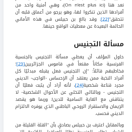
نعد هنا (On n’est plus ici)، وهي أمنية واحد من
أفرادها الذين تنكروا لها، وهو يرجو من أعماق قلبه أن
تتحقق"
[22]
. وقد بالغ بن حبيلس في هذه الأماني
الحالمة البعيدة عن معطيات الواقع حينها.
مسألة التجنيس
حاول المؤلف أن يعطي مسألة التجنيس بالجنسية
الفرنسية مكاناً مقنعاً في قاموس الجزائريين
[23]
؛
فخاطبهم قائلاً: "إن التجنيس فعل يقبله مبدئيًا كل
أفراد النخبة ممن يعتقد أن الإحساس -الواجب- الديني
مجرد قناعة شخصية
[24]
، لأنه أراد أن يثبت فعليًا أن
التجنيس - وبالتالي التخلي عن الأحوال الشخصية- لا
يتناقض مع الغاية السامية للدين!. وربما هو يقصد
الإيمان والاستقرار الروحي الباطني الذي يوفره الالتزام
الديني فحسب.
وبالمقابل اعترف بن حبيلس بصادقِِ بأن "القلة القليلة من
الشباب تطلب الجنسية نظرًا للعراقيل الكثيرة التي