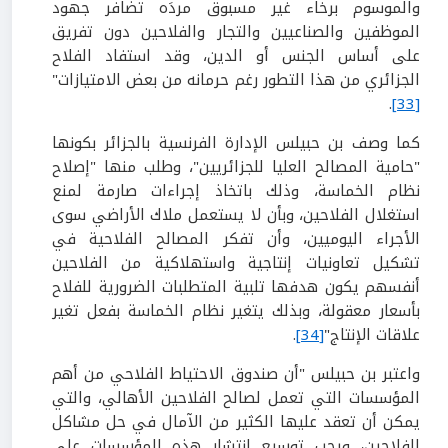
والموسوم برخاء غير مسبوق مردَه تضافر جهود
الموظفين والصناعيين والتجار والفلاحين دون تفريق
على أساس الجنس أو الدين، وقد استفاد الفلاح
الجزائري من هذا التطور رغم حرمانه من بعض الامتيازات"
.
[33]
كما وصف بن حبيلس الإدارة الفرنسية بالجزائر بكونها
"حامية المصالح العليا للجزائريين"، وطلب منها "إصلاح
نظام الخماسة، وذلك باتخاذ إجراءات صارمة لمنع
استغلال الفلاحين، وبأن لا يستعمل ملاك الأراضي سوى
الأجراء اليوميين، وأن تفكر المصالح الفلاحية في
تشكيل تعاونيات إنتاجية واستهلاكية من الفلاحين
أنفسهم يكون هدفها تلبية المتطلبات الضرورية للفلاح
بأسعار معقولة، وبذلك يتغير نظام الخماسة بفعل تغير
علاقات الإنتاج"
[34]
.
واعتبر بن حبيلس "أن صندوق الاحتياط الفلاحي من أهم
المؤسسات التي تعمل لصالح الفلاحين الأهالي، والتي
يمكن أن تعقد عليها الكثير من الآمال في حل مشاكل
الفلاحين، ويجب توسيع انتشار هذه المؤسسات على