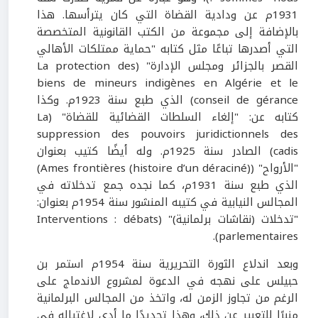
1931م عن ودادية القضاة التي كان يترأسها. هذا
بالإضافة إلى مجموعة من الكتب القانونية المتخصصة
التي أصدرها تباعًا مثل كتابه "حماية ممتلكات الأهالي
القصر بالجزائر ومجلس الإدارة" (La protection des
biens de mineurs indigènes en Algérie et le
conseil de gérance) الذي طبع سنة 1923م. وكذا
كتابه عن: "إلغاء السلطات القضائية للقضاة" (La
suppression des pouvoirs juridictionnels des
cadis) الصادر سنة 1925م. وله أيضًا كتيب بعنوان
"الأرواح" (Ames frontières (histoire d’un déraciné))
الذي طبع سنة 1931م، كما نجده جمع تدخلاته في
المجالس النيابية في كتيبه المنشور سنة 1954م بعنوان:
"تدخلات (نقاشات برلمانية)" (Interventions : débats
parlementaires).
وبعد اندلاع الثورة التحريرية سنة 1954م استمر بن
حبيلس على نهجه في الدعوة لمشروع الاندماج على
الرغم من تجاوز الزمن له، واتخذ من المجالس البرلمانية
منبرًا للتعبير عن ذلك، وهذا تحديدًا ما أدى لاغتياله في