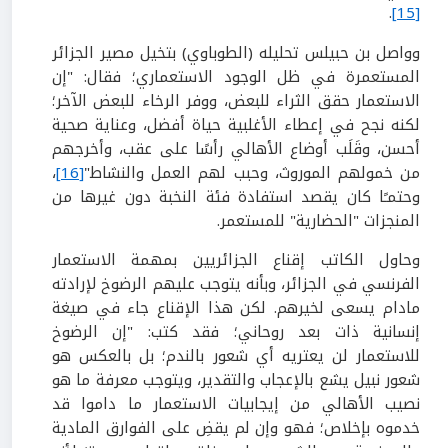
.
[15]
وواصل بن حبيلس تحليله (الطوباوي) بتخيل مصير الجزائر
المستعمرة في ظل الوجود الاستعماري؛ فقال: "إن
الاستعمار حقق الثراء للبعض، ووفر الرخاء للبعض الآخر؛
لكنه نجح في إعطاء الأغلبية حياة أفضل، وعناية صحية
أحسن، وقَلَب أوضاع الأهالي رأسًا على عقب، وأخرجهم
من خمولهم الموروث، وحبب لهم العمل والنشاط"
[16]
،
وحتمـًا كان يقصد استفادة فئة النخبة دون غيرها من
المنجزات "الحضارية" للمستعمر.
وحاول الكاتب إقناع الجزائريين بمهمة الاستعمار
الفرنسي في الجزائر، وبأنه يتوجب عليهم الرضوخ لإرادته
مادام يسعى لخيرهم. لكن هذا الإقناع جاء في صيغة
إنسانية ذات بعد روحاني؛ فقد كتب: "إن الرضوخ
للاستعمار لن يعتريه أي شعور بالندم؛ بل بالعكس هو
شعور نبيل يشع بالإعجاب والتقدير، ويتوجب معرفة ما هو
نصيب الأهالي من إيجابيات الاستعمار ما داموا قد
خدموه بإخلاص؛ فهو وإن لم يقضِ على الفوارق المادية