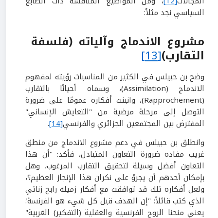
المجالات
[12]
، ومن المواضيع المناقشة ذات الطابع
السياسي نجد مثلاً:
مشروع الاندماج وآلياته (فلسفة
التقارب)
[13]
وضح بن حبيلس في الكثير من المناسبات رؤيته لمفهوم
الاندماج (Assimilation)، وسماه أحيانًا بالتقارب
(Rapprochement)، وانبنت أفكاره عمومًا على ضرورة
التوصل إلى مرحلة مرضية من "التعايش الإنساني"
المفترض بين المجتمعين الجزائري والفرنسي
[14]
.
وانطلق بن حبيلس في دعم مشروع الاندماج من منطق
غريب مفاده ضرورة التعاون المتبادل، فأكد: "أن هذا
التعاون أفضل وسيلة لتحقيق التقارب المرغوب، وهل
بإمكان أحدهم أن يجرؤ على نكران هذا الإنجاز العظيم؟،
ولعل أفكاره تلك قد توافقت مع أفكار زميله رابح زناتي
الذي كتب قائلاً: "إن الهدف قبل كل شيء هو الفرنسة؛
يعني منحنا الروح الفرنسية والعقلية (التفكير) الغربية"