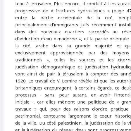
l'eau à Jérusalem. Plus encore, il conduit à l'instaurat
progressive de « fractures hydrauliques » (page 4
entre la partie occidentale de la cité, peupl
principalement d'immigrants juifs récemment instal
dans des nouveaux quartiers raccordés au rése
d'adduction d'eau « moderne », et la partie orientale
la cité, arabe dans sa grande majorité et qua
exclusivement approvisionnée par des moyens
traditionnels », telles les sources et les citern
Judéïsation démographique et judéïsation hydrauli
vont ainsi de pair à Jérusalem à compter des ann
1920. Le travail de V. Lemire révèle ici que les autori
britanniques encouragent, à certains égards, ce dou
processus - sans, pour autant, en avoir l'intent
initiale -, car elles mènent une politique de « gra
travaux » qui, pour des raisons d'ordre pratique
patrimonial, contourne largement le coeur histori
de la ville. Du côté palestinien, la judéïsation de la vi
et la judéïsation du réseau d'eau sont progressivem