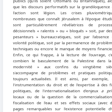
publics (qu'ils soient Ottomans ou Britanniques), al
que les discours performatifs sur la grandiloquence
l'action sont légion. Les crises pluviométriqu
nombreuses que connaît Jérusalem à l'époque étud
sont particulièrement révélatrices de process
décisionnels « ralentis » ou « bloqués » soit, par de
pesanteurs » bureaucratiques, soit par l'absence
volonté politique, soit par la permanence de problè
techniques ou encore le manque de moyens financie
Enfin, ce qui frappe, à la lecture de l'ouvrage, c'
combien le basculement de la Palestine dans la
modernité » aux confins du vingtième sièc
s'accompagne de problèmes et pratiques politiq
toujours actualisées. Il est ainsi, par exemple,
l'instrumentation du droit et de l'expertise à des f
politiques, de l'internationalisation d'enjeux
a pri
locaux ou de la question de la commercialisatio
fiscalisation de l'eau et ses effets sociaux (avec 
pages remarquables sur l'existence potentielle d