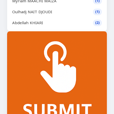
Myriam MAACHI MAÏZA
(1)
Oulhadj NAIT DJOUDI
(1)
Abdellah KHIARI
(2)