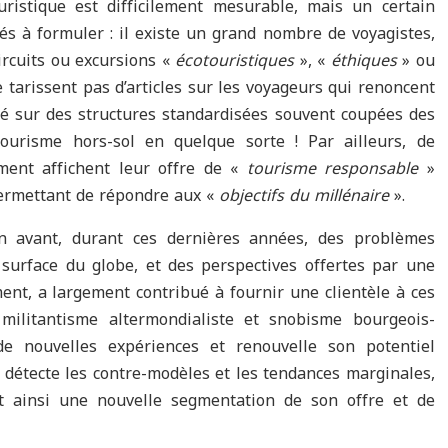
ristique est difficilement mesurable, mais un certain
s à formuler : il existe un grand nombre de voyagistes,
ircuits ou excursions «
écotouristiques
», «
éthiques
» ou
 tarissent pas d’articles sur les voyageurs qui renoncent
 sur des structures standardisées souvent coupées des
tourisme hors-sol en quelque sorte ! Par ailleurs, de
ent affichent leur offre de «
tourisme responsable
»
rmettant de répondre aux «
objectifs du millénaire
».
en avant, durant ces dernières années, des problèmes
surface du globe, et des perspectives offertes par une
nt, a largement contribué à fournir une clientèle à ces
militantisme altermondialiste et snobisme bourgeois-
e nouvelles expériences et renouvelle son potentiel
e, détecte les contre-modèles et les tendances marginales,
nt ainsi une nouvelle segmentation de son offre et de