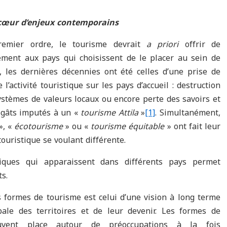
 cœur d’enjeux contemporains
premier ordre, le tourisme devrait
a priori
offrir de
ment aux pays qui choisissent de le placer au sein de
t, les dernières décennies ont été celles d’une prise de
l’activité touristique sur les pays d’accueil : destruction
ystèmes de valeurs locaux ou encore perte des savoirs et
dégâts imputés à un «
tourisme Attila
»
[1]
. Simultanément,
», «
écotourisme
» ou «
tourisme équitable
» ont fait leur
uristique se voulant différente.
tiques qui apparaissent dans différents pays permet
s.
s formes de tourisme est celui d’une vision à long terme
ale des territoires et de leur devenir. Les formes de
ouvent place autour de préoccupations à la fois