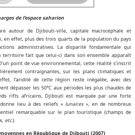
arges de l’espace saharien
re autour de Djibouti-ville, capitale macrocéphale et
e, en effet, plus des trois quarts de la population du pays
ctions administratives. La disparité fondamentale qui
du territoire fait que celui-ci dans son ensemble apparaît
D’un point de vue environnemental, cette réalité s’inscrit
lièrement contraignantes, sur les plans climatiques et
ffet, l’aridité de cette région reste inégalée, avec des
ent dépasser les 50°C aux périodes les plus chaudes de
nds rifts africains, Djibouti est marquée par une forte
i donne lieu à des reliefs «
lunaires
», en de nombreux
tentiel remarquable sur le plan touristique (champs de
ux,
etc
.).
 moyennes en République de Djibouti (2007)