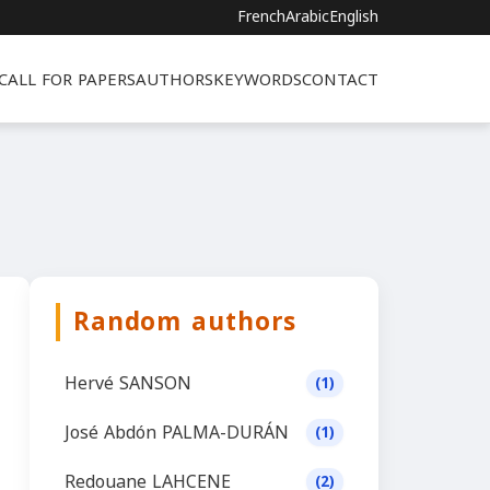
French
Arabic
English
CALL FOR PAPERS
AUTHORS
KEYWORDS
CONTACT
Random authors
Hervé SANSON
(1)
José Abdón PALMA-DURÁN
(1)
Redouane LAHCENE
(2)