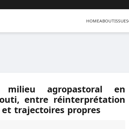
HOME
ABOUT
ISSUES
milieu agropastoral en
uti, entre réinterprétation
et trajectoires propres