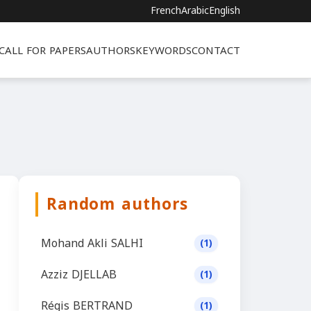
French
Arabic
English
CALL FOR PAPERS
AUTHORS
KEYWORDS
CONTACT
Random authors
Mohand Akli SALHI
(1)
Azziz DJELLAB
(1)
Régis BERTRAND
(1)