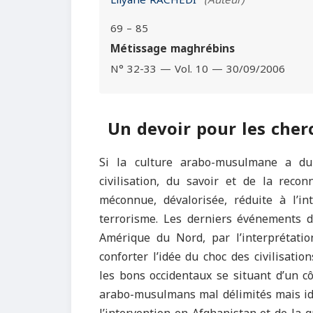
Lilyane RACHÉDI
(Auteur)
69 – 85
Métissage maghrébins
N° 32-33 — Vol. 10 — 30/09/2006
Un devoir pour les cher
Si la culture arabo-musulmane a dur
civilisation, du savoir et de la reco
méconnue, dévalorisée, réduite à l’in
terrorisme. Les derniers événements 
Amérique du Nord, par l’interprétatio
conforter l’idée du choc des civilisatio
les bons occidentaux se situant d’un c
arabo-musulmans mal délimités mais ide