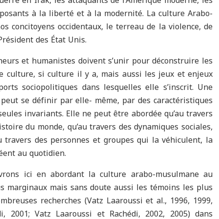
guerre en Irak, les attaquants de l’Amérique moderne, les
opposants à la liberté et à la modernité. La culture Arabo-
 concitoyens occidentaux, le terreau de la violence, de
Président des État Unis.
heurs et humanistes doivent s’unir pour déconstruire les
 culture, si culture il y a, mais aussi les jeux et enjeux
orts sociopolitiques dans lesquelles elle s’inscrit. Une
e peut se définir par elle- même, par des caractéristiques
seules invariants. Elle ne peut être abordée qu’au travers
istoire du monde, qu’au travers des dynamiques sociales,
u travers des personnes et groupes qui la véhiculent, la
éent au quotidien.
ivrons ici en abordant la culture arabo-musulmane au
lus marginaux mais sans doute aussi les témoins les plus
ombreuses recherches (Vatz Laaroussi et al., 1996, 1999,
di, 2001; Vatz Laaroussi et Rachédi, 2002, 2005) dans