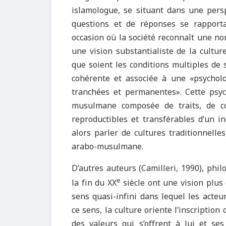
islamologue, se situant dans une persp
questions et de réponses se rapport
occasion où la société reconnaît une no
une vision substantialiste de la cultur
que soient les conditions multiples de s
cohérente et associée à une «psycholo
tranchées et permanentes». Cette psyc
musulmane composée de traits, de com
reproductibles et transférables d’un i
alors parler de cultures traditionnelles
arabo-musulmane.
D’autres auteurs (Camilleri, 1990), phi
e
la fin du XX
siècle ont une vision plus
sens quasi-infini dans lequel les acteur
ce sens, la culture oriente l’inscription 
des valeurs qui s’offrent à lui et se