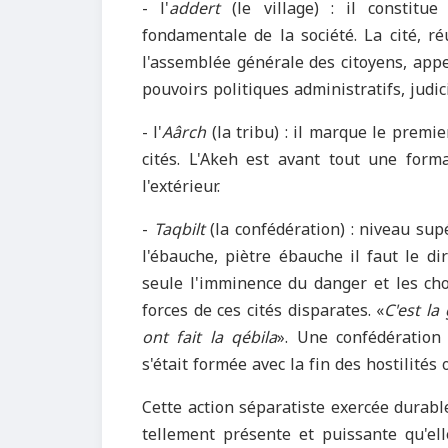
- l'
addert
(le village) : il constitue
fondamentale de la société. La cité, r
l'assemblée générale des citoyens, app
pouvoirs politiques administratifs, judici
- l'
Aârch
(la tribu) : il marque le premie
cités. L'Akeh est avant tout une form
l'extérieur.
-
Taqbilt
(la confédération) : niveau sup
l'ébauche, piètre ébauche il faut le di
seule l'imminence du danger et les choc
forces de ces cités disparates. «
C'est la
ont fait la qébila
». Une confédération 
s'était formée avec la fin des hostilité
Cette action séparatiste exercée durab
tellement présente et puissante qu'el