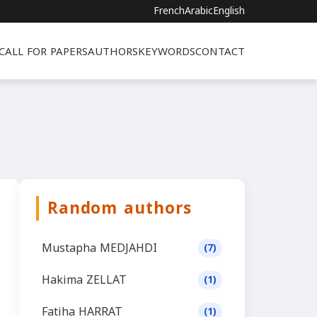
French
Arabic
English
CALL FOR PAPERS
AUTHORS
KEYWORDS
CONTACT
Random authors
Mustapha MEDJAHDI
(7)
Hakima ZELLAT
(1)
Fatiha HARRAT
(1)