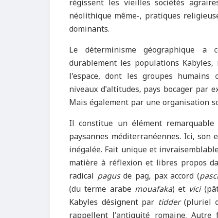
régissent les vieilles sociétés agrair
néolithique même-, pratiques religieuses
dominants.
Le déterminisme géographique a c
durablement les populations Kabyles, 
l'espace, dont les groupes humains or
niveaux d'altitudes, pays bocager par ex
Mais également par une organisation s
Il constitue un élément remarquable e
paysannes méditerranéennes. Ici, son e
inégalée. Fait unique et invraisemblabl
matière à réflexion et libres propos 
radical
pagus
de pag, pax accord (
pasci
(du terme arabe
mouafaka
) et
vici
(pât
Kabyles désignent par
tidder
(pluriel
rappellent l'antiquité romaine. Autre 