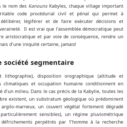
us le nom des
Kanouns
Kabyles, chaque village important
ritable code procédurial civil et pénal qui permet à
délibérer, légiférer et de faire exécuter décisions et
uveraineté. Il est vrai que l'assemblée démocratique peut
re aristocratique et par voie de conséquence, rendre un
ais d'une iniquité certaine, jamais!
ne société segmentaire
t lithographie), disposition orographique (altitude et
nts climatiques et occupation humaine conditionnent en
té d'un milieu. Dans le cas précis de la Kabylie, toutes les
ibre existent, un substratum géologique où prédominent
 argilo-marneux, un couvert végétal fortement dégradé
particulièrement sensibles), un régime pluviométrique
es défrichements perpétrés par 1’homme à la recherche