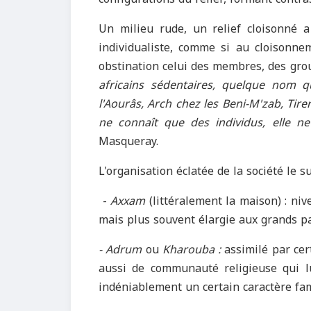
Un milieu rude, un relief cloisonné 
individualiste, comme si au cloisonn
obstination celui des membres, des grou
africains sédentaires, quelque nom qu
l'Aourâs, Arch chez les Beni-M'zab, Tire
ne connaît que des individus, elle n
Masqueray.
L'organisation éclatée de la société le s
-
Axxam
(littéralement la maison) : niv
mais plus souvent élargie aux grands pa
- Adrum
ou
Kharouba :
assimilé par cert
aussi de communauté religieuse qui lu
indéniablement un certain caractère fa