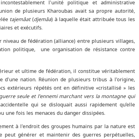
 incontestablement l'unité politique et administrative
éunion de plusieurs Kharoubas avait sa propre autorité,
elée
tajemâat
(
djemâa
) à laquelle était attribuée tous les
aires et exécutifs.
r niveau de fédération (alliance) entre plusieurs villages,
ation politique, une organisation de résistance contre
érieur et ultime de fédération, il constitue véritablement
re d'une nation. Réunion de plusieurs tribus à l'origine,
s extérieurs répétés ont en définitive «cristallisé » les
 guerre seule et l'ennemi marchant vers la montagne qui
accidentelle qui se disloquait aussi rapidement qu’elle
s ou une fois les menaces du danger dissipées.
lement à l'endroit des groupes humains par la nature est
le peut générer et maintenir des guerres perpétuelles,