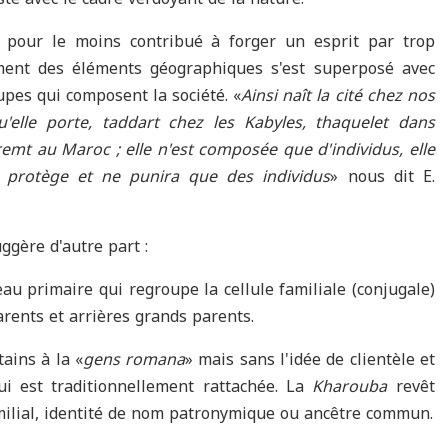
a pour le moins contribué à forger un esprit par trop
ement des éléments géographiques s'est superposé avec
pes qui composent la société. «
Ainsi naît la cité chez nos
'elle porte, taddart chez les Kabyles, thaquelet dans
remt au Maroc ; elle n'est composée que d'individus, elle
e protège et ne punira que des individus
» nous dit E.
uggère d'autre part :
eau primaire qui regroupe la cellule familiale (conjugale)
rents et arrières grands parents.
ains à la «
gens romana
» mais sans l'idée de clientèle et
i est traditionnellement rattachée. La
Kharouba
revêt
milial, identité de nom patronymique ou ancêtre commun.