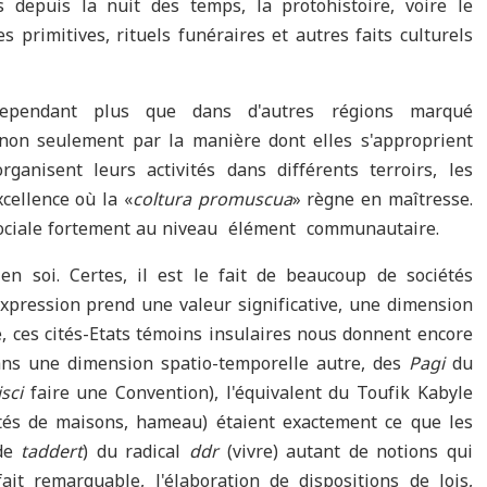
es depuis la nuit des temps, la protohistoire, voire le
 primitives, rituels funéraires et autres faits culturels
ependant plus que dans d'autres régions marqué
non seulement par la manière dont elles s'approprient
ganisent leurs activités dans différents terroirs, les
cellence où la «
coltura promuscua
» règne en maîtresse.
ociale fortement au niveau élément communautaire.
n soi. Certes, il est le fait de beaucoup de sociétés
xpression prend une valeur significative, une dimension
e, ces cités-Etats témoins insulaires nous donnent encore
dans une dimension spatio-temporelle autre, des
Pagi
du
sci
faire une Convention), l'équivalent du Toufik Kabyle
és de maisons, hameau) étaient exactement ce que les
 de
taddert
) du radical
ddr
(vivre) autant de notions qui
fait remarquable, l'élaboration de dispositions de lois,