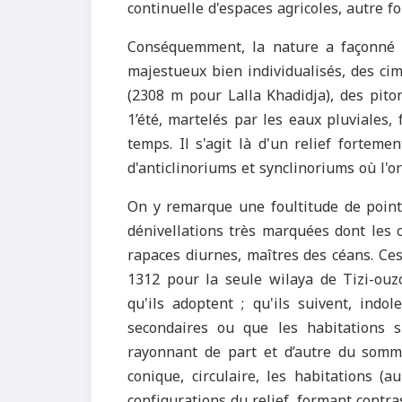
continuelle d'espaces agricoles, autre f
Conséquemment, la nature a façonné 
majestueux bien individualisés, des c
(2308 m pour Lalla Khadidja), des pito
1’été, martelés par les eaux pluviales
temps. Il s'agit là d'un relief fortem
d'anticlinoriums et synclinoriums où l'
On y remarque une foultitude de poin
dénivellations très marquées dont les 
rapaces diurnes, maîtres des céans. Ces 
1312 pour la seule wilaya de Tizi-ou
qu'ils adoptent ; qu'ils suivent, indo
secondaires ou que les habitations s
rayonnant de part et d’autre du somm
conique, circulaire, les habitations (
configurations du relief, formant contra