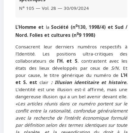
N° 105 — Vol. 28 — 30/09/2024
0
L'Homme et
la
Société
(n
130, 1998/4) et Sud /
0
Nord. Folies et cultures (n
9 1998)
Consacrent leur derniers numéros respectifs à
l'Identité. Les positions ultra-critiques des
collaborateurs de
l'H. et S
.
contrastent avec les
états des lieux développés par ceux de
S/N.
Et
pour cause, le titre générique du numéro de
L'H
et S. est
clair
: Illusion identitaire et histoire.
L'identité est une illusion est-il affirmé, mais une
dangereuse illusion qui a un bel avenir devant elle.
«Les articles réunis dans ce numéro portent sur le
conflit entre la rationalité, confondue généralement
avec la recherche de l'intérêt économique formulé
par définition selon des termes identiques sur toute
la planète, et la revendication du droit à la