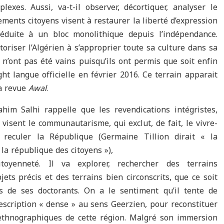
plexes. Aussi, va-t-il observer, décortiquer, analyser le
ments citoyens visent à restaurer la liberté d’expression
 réduite à un bloc monolithique depuis l’indépendance.
toriser l’Algérien à s’approprier toute sa culture dans sa
n’ont pas été vains puisqu’ils ont permis que soit enfin
ht langue officielle en février 2016. Ce terrain apparait
la revue
Awal
.
m Salhi rappelle que les revendications intégristes,
, visent le communautarisme, qui exclut, de fait, le vivre-
 reculer la République (Germaine Tillion dirait « la
la république des citoyens »),
oyenneté. Il va explorer, rechercher des terrains
ts précis et des terrains bien circonscrits, que ce soit
s de ses doctorants. On a le sentiment qu’il tente de
escription « dense » au sens Geerzien, pour reconstituer
 ethnographiques de cette région. Malgré son immersion