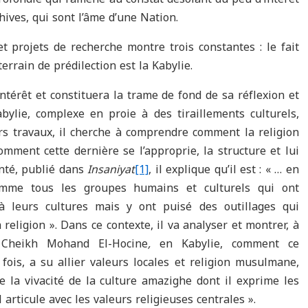
hives, qui sont l’âme d’une Nation.
t projets de recherche montre trois constantes : le fait
 terrain de prédilection est la Kabylie.
 intérêt et constituera la trame de fond de sa réflexion et
abylie, complexe en proie à des tiraillements culturels,
ers travaux, il cherche à comprendre comment la religion
mment cette dernière se l’approprie, la structure et lui
nté, publié dans
Insaniyat
[1]
, il explique qu’il est : « … en
omme tous les groupes humains et culturels qui ont
à leurs cultures mais y ont puisé des outillages qui
 religion ». Dans ce contexte, il va analyser et montrer, à
 Cheikh Mohand El-Hocine
,
en Kabylie, comment ce
 fois, a su allier valeurs locales et religion musulmane,
 la vivacité de la culture amazighe dont il exprime les
 articule avec les valeurs religieuses centrales ».