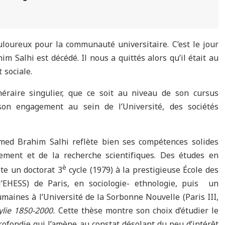
uloureux pour la communauté universitaire. C’est le jour
 Salhi est décédé. Il nous a quittés alors qu’il était au
 sociale.
éraire singulier, que ce soit au niveau de son cursus
son engagement au sein de l’Université, des sociétés
med Brahim Salhi reflète bien ses compétences solides
ement et de la recherche scientifiques. Des études en
è
ite un doctorat 3
cycle (1979) à la prestigieuse École des
l’EHESS) de Paris, en sociologie- ethnologie, puis un
umaines à l’Université de la Sorbonne Nouvelle (Paris III,
ylie 1850-2000.
Cette thèse montre son choix d’étudier le
rofondie qui l’amène au constat désolant du peu d’intérêt