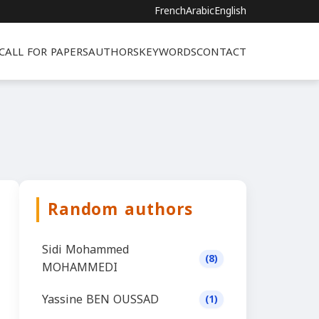
French
Arabic
English
CALL FOR PAPERS
AUTHORS
KEYWORDS
CONTACT
Random authors
Sidi Mohammed
(8)
MOHAMMEDI
Yassine BEN OUSSAD
(1)