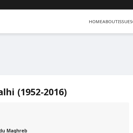
HOME
ABOUT
ISSUES
hi (1952-2016)
s du Maghreb