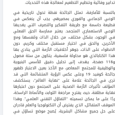
تدابير وقائية وتنظيم التطعيم لمعالجة هذه التحديات.
بالنسبة للأفارقة، تمثل الجائحة نقطة تحول تاريخية في
الوعي الجماعي والفوري بمصيرهم، يجب أن ينعكس في
قطيعة حاسمة مع طريقة التفكير والتصرف التي يغديها
الوعي الاستعماري المتجمد. يعتبر ممارسة الحق الفعلي
في الوجود، بشكل مختلف، من خلال الذات ولنفسها ومع
الآخرين، والحق في اختيار مستقبل مختلف وكريم، دون
الانطواء على الذات، جوهر أخلاقيات الأزمة التي ينادي بها
هذا الكتابالذي هو محاولة فلسفية، يتكون من ستة فصول
و118 صفحة، يهدف إلى تحليل دقيق للأسس البنيوية
والوظيفية للمجتمع المعاصر، مع الأخذ بعين الاعتبار ظهور
جائحة كوفيد 19 وعلى عكس الرؤية المتشائمة التي قد
ترى في الجائحة علامة على "نهاية العالم"، يستكشف
المؤلف تأثيرات الأزمة الصحية على المجتمع دون اعتبارها
نهاية مطلقة، حيث يقترح مراجعة الثوابت والأنماط الراسخة،
ردًا على ما يمكن تسميته "التفاؤل التقني العلمي". وهذا
الموقف المتفائل، الذي يفترض أن التكنولوجيا والعلم قادران
على حل جميع مشاكل البشرية، يُصبح موضع تساؤل في