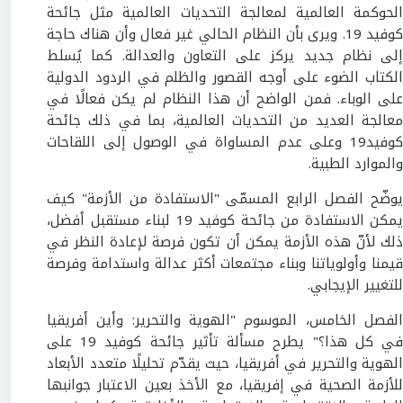
الحوكمة العالمية لمعالجة التحديات العالمية مثل جائحة
كوفيد 19. ويرى بأن النظام الحالي غير فعال وأن هناك حاجة
إلى نظام جديد يركز على التعاون والعدالة. كما يُسلط
الكتاب الضوء على أوجه القصور والظلم في الردود الدولية
على الوباء. فمن الواضح أن هذا النظام لم يكن فعالًا في
معالجة العديد من التحديات العالمية، بما في ذلك جائحة
كوفيد19 وعلى عدم المساواة في الوصول إلى اللقاحات
والموارد الطبية.
يوضّح الفصل الرابع المسمّى "الاستفادة من الأزمة" كيف
يمكن الاستفادة من جائحة كوفيد 19 لبناء مستقبل أفضل،
ذلك لأنّ هذه الأزمة يمكن أن تكون فرصة لإعادة النظر في
قيمنا وأولوياتنا وبناء مجتمعات أكثر عدالة واستدامة وفرصة
للتغيير الإيجابي.
الفصل الخامس، الموسوم "الهوية والتحرير: وأين أفريقيا
في كل هذا؟" يطرح مسألة تأثير جائحة كوفيد 19 على
الهوية والتحرير في أفريقيا، حيث يقدّم تحليلًا متعدد الأبعاد
للأزمة الصحية في إفريقيا، مع الأخذ بعين الاعتبار جوانبها