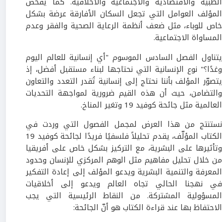
الطبية والاقتصادية والاجتماعية والأخلاقية. كما يفحص
المؤلف العوامل التي تجعل السكان الأفارقة عرضة بشكل
خاص للوباء، مثل ضعف أنظمة الرعاية الصحية والفقر وعدم
المساواة الاجتماعية.
يتناول الفصل السادس الموسوم "أي إنسانية للعالم اليوم
وغدًا؟" نوع الإنسانية التي نحتاجها لبناء مستقبل أفضل، إذ
يتصوّر المؤلف بأننا نحتاج إلى إنسانية تُقدر التعدد والتعاون
والتضامن، حيث أن هذه القيم ضرورية لمواجهة التحديات
العالمية مثل جائحة كوفيد 19 وتغير المناخ.
نستنتج من هذا العرض لمجمل الفصول التي وردت في
الكتاب المؤلّف، يقدم تحليلاً فلسفيًا فريدًا لجائحة كوفيد 19
وتأثيرها على البشرية، مع التركيز بشكل خاص على أفريقيا
من خلال تحليل مفاهيم مثل الوهم المركزي للإنسان وحدود
المعرفة والتنمية البشرية ويدعو المؤلف إلى إعادة التفكير
في نهجنا الحالي تجاه العالم ويدعو إلى أخلاقيات
المسؤولية المشتركة. من النقاط الرئيسية التي يجب
الاحتفاظ بها عند قراءة الكتاب هو أنّ الجائحة: