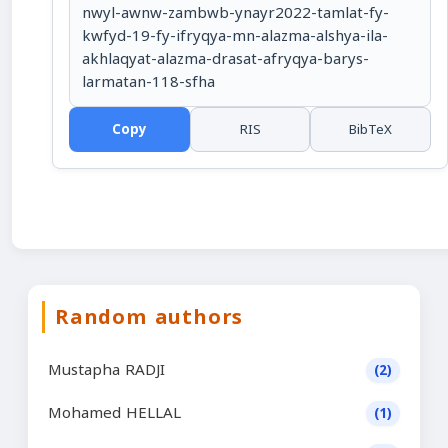
nwyl-awnw-zambwb-ynayr2022-tamlat-fy-
kwfyd-19-fy-ifryqya-mn-alazma-alshya-ila-
akhlaqyat-alazma-drasat-afryqya-barys-
larmatan-118-sfha
Copy
RIS
BibTeX
Random authors
Mustapha RADJI
(2)
Mohamed HELLAL
(1)