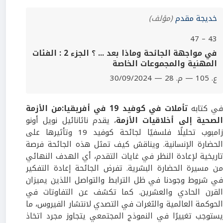
خديجة مقدم
(مؤلف)
43 – 47
في مواجهة الجائحة وماذا بعد ... ؟ ‏الجزء 2 : الفئات
المهنية والمجموعات الخاصة ‏‎‎
ع. 105 — م. 28 — 30/09/2024
في كتابه
تأملات في كوفيد
19
في أفريقيا
:
من الأزمة
لصحية إلى أخلاقيات الأزمة
، يقدم ناثانائيل نويل أونو
زامبوب تحليلًا فلسفيًا لجائحة كوفيد 19 وتأثيرها على
الحضارة الإنسانية. ويناقش كيف تمثل هذه الجائحة فرصة
تاريخية لإعادة النظر في غايات التقدم، أي الهدف النهائي
من مسيرة الحضارة البشرية. تفرض الجائحة إعادة التفكير
في شروط وجودنا في ظل الترابط والتواصل اللذين يميزان
القرن الحادي والعشرين. كما تكشف عن التفاوتات في
الحوكمة العالمية والثغرات في التصدي لانتشار الفيروس، ما
يستوجب تغييرًا في النموذج المجتمعي يتجاوز مجرد اتخاذ