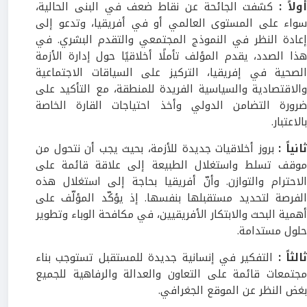
ولاً
:
كشفت الجائحة عن نقاط ضعف في البنى الحالية،
سواء على المستوى العالمي أو في أفريقيا، وتدعو إلى
إعادة النظر في النموذج المجتمعي والتقدم البشري. في
هذا الصدد، يقدم المؤلف تأملًا أخلاقيًا حول إدارة الأزمة
الصحية في إفريقيا، التركيز على السياقات الاجتماعية
والاقتصادية والسياسية الفريدة للمنطقة، مع التأكيد على
ضرورة التضامن الدولي وأخذ احتياجات القارة الخاصة
بالاعتبار.
انياً
:
بروز أخلاقيات جديدة للأزمة، بحيث يجب أن نتحول من
موقف تسلط واستغلال الطبيعة إلى علاقة قائمة على
الاحترام والتوازن. وأنّ أفريقيا بحاجة إلى استغلال هذه
الفرصة لتحديد مستقبلها بنفسها. إذ يؤكّد المؤلّف على
أهمية البحث والابتكار الأفريقيين، في مكافحة الوباء وتطوير
حلول مستدامة.
ثالثاً
:
التفكير في إنسانية جديدة للمستقبل تستوجب بناء
مجتمعات قائمة على التعاون والعدالة والرفاهية للجميع
بغض النظر عن الموقع الجغرافي.