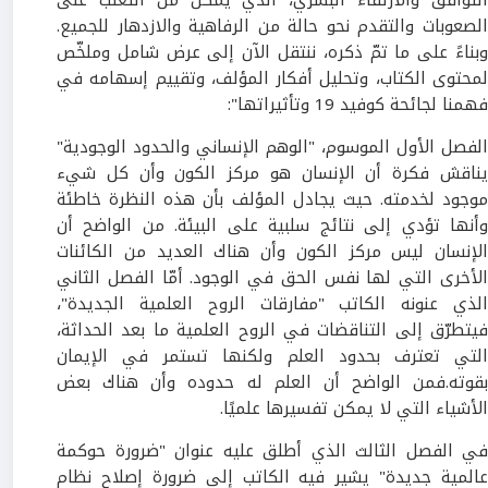
الصعوبات والتقدم نحو حالة من الرفاهية والازدهار للجميع.
وبناءً على ما تمّ ذكره، ننتقل الآن إلى عرض شامل وملخّص
لمحتوى الكتاب، وتحليل أفكار المؤلف، وتقييم إسهامه في
فهمنا لجائحة كوفيد 19 وتأثيراتها":
الفصل الأول الموسوم، "الوهم الإنساني والحدود الوجودية"
يناقش فكرة أن الإنسان هو مركز الكون وأن كل شيء
موجود لخدمته. حيث يجادل المؤلف بأن هذه النظرة خاطئة
وأنها تؤدي إلى نتائج سلبية على البيئة. من الواضح أن
الإنسان ليس مركز الكون وأن هناك العديد من الكائنات
الأخرى التي لها نفس الحق في الوجود. أمّا الفصل الثاني
الذي عنونه الكاتب "مفارقات الروح العلمية الجديدة"،
فيتطرّق إلى التناقضات في الروح العلمية ما بعد الحداثة،
التي تعترف بحدود العلم ولكنها تستمر في الإيمان
بقوته.فمن الواضح أن العلم له حدوده وأن هناك بعض
الأشياء التي لا يمكن تفسيرها علميًا.
في الفصل الثالث الذي أطلق عليه عنوان "ضرورة حوكمة
عالمية جديدة" يشير فيه الكاتب إلى ضرورة إصلاح نظام