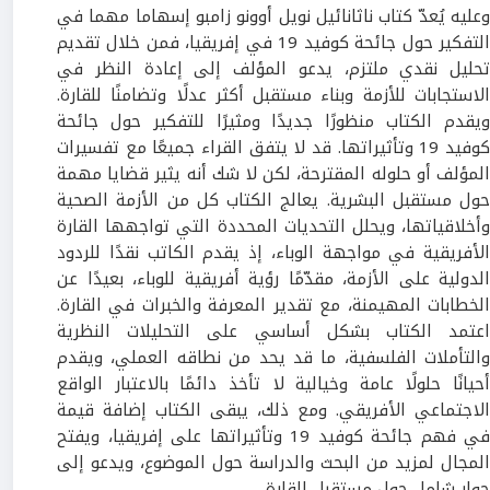
وعليه يُعدّ كتاب ناثانائيل نويل أوونو زامبو إسهاما مهما في
التفكير حول جائحة كوفيد 19 في إفريقيا، فمن خلال تقديم
تحليل نقدي ملتزم، يدعو المؤلف إلى إعادة النظر في
الاستجابات للأزمة وبناء مستقبل أكثر عدلًا وتضامنًا للقارة.
ويقدم الكتاب منظورًا جديدًا ومثيرًا للتفكير حول جائحة
كوفيد 19 وتأثيراتها. قد لا يتفق القراء جميعًا مع تفسيرات
المؤلف أو حلوله المقترحة، لكن لا شك أنه يثير قضايا مهمة
حول مستقبل البشرية. يعالج الكتاب كل من الأزمة الصحية
وأخلاقياتها، ويحلل التحديات المحددة التي تواجهها القارة
الأفريقية في مواجهة الوباء، إذ يقدم الكاتب نقدًا للردود
الدولية على الأزمة، مقدّمًا رؤية أفريقية للوباء، بعيدًا عن
الخطابات المهيمنة، مع تقدير المعرفة والخبرات في القارة.
اعتمد الكتاب بشكل أساسي على التحليلات النظرية
والتأملات الفلسفية، ما قد يحد من نطاقه العملي، ويقدم
أحيانًا حلولًا عامة وخيالية لا تأخذ دائمًا بالاعتبار الواقع
الاجتماعي الأفريقي. ومع ذلك، يبقى الكتاب إضافة قيمة
في فهم جائحة كوفيد 19 وتأثيراتها على إفريقيا، ويفتح
المجال لمزيد من البحث والدراسة حول الموضوع، ويدعو إلى
حوار شامل حول مستقبل القارة.