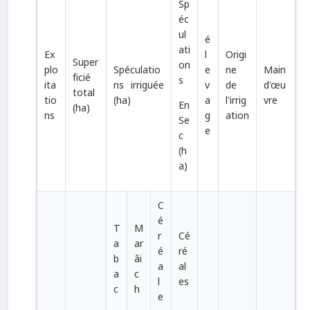
Sp
éc
ul
é
ati
Ex
l
Origi
Super
on
plo
Spéculatio
e
ne
Main
ficié
s
ita
ns irriguée
v
de
d'œu
total
tio
(ha)
a
l'irrig
vre
En
(ha)
ns
g
ation
Se
e
c
(h
a)
C
é
T
M
r
Cé
a
ar
é
ré
b
âi
a
al
a
c
l
es
c
h
e