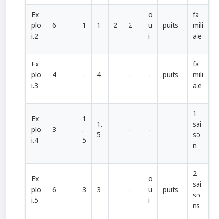
Ex
o
fa
plo
6
1
1
2
2
u
puits
mili
i.2
i
ale
Ex
fa
plo
4
-
4
-
-
puits
mili
i.3
ale
1
Ex
1
1.
sai
plo
3
.
-
-
5
so
i.4
5
n
2
Ex
o
sai
plo
6
3
3
-
u
puits
so
i.5
i
ns