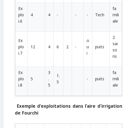
Ex
fa
plo
4
4
-
-
-
Tech
mili
i.6
ale
2
Ex
o
sai
plo
12
4
6
2
-
u
puits
so
i.7
i
ns
Ex
3
fa
1.
plo
5
.
-
puits
mili
5
i.8
5
ale
Exemple d'exploitations dans l'aire d'irrigation
de Fourchi