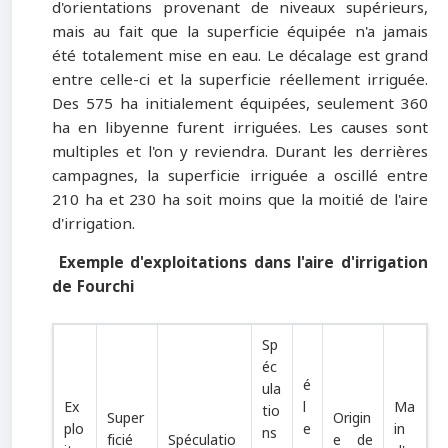
d'orientations provenant de niveaux supérieurs,
mais au fait que la superficie équipée n'a jamais
été totalement mise en eau. Le décalage est grand
entre celle-ci et la superficie réellement irriguée.
Des 575 ha initialement équipées, seulement 360
ha en libyenne furent irriguées. Les causes sont
multiples et l'on y reviendra. Durant les derrières
campagnes, la superficie irriguée a oscillé entre
210 ha et 230 ha soit moins que la moitié de l'aire
d'irrigation.
Exemple d'exploitations dans l'aire d'irrigation
de Fourchi
Sp
éc
é
ula
Ex
l
Ma
tio
Super
Origin
plo
e
in
ns
ficié
Spéculatio
e de