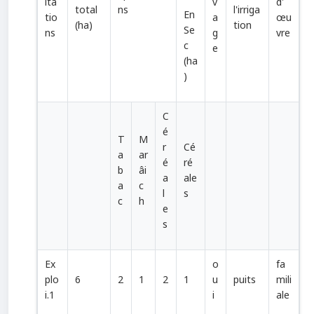
ita
v
d'
total
ns
l'irriga
En
tio
a
œu
(ha)
tion
Se
ns
g
vre
c
e
(ha
)
C
é
T
M
r
Cé
a
ar
é
ré
b
âi
a
ale
a
c
l
s
c
h
e
s
Ex
o
fa
plo
6
2
1
2
1
u
puits
mili
i.1
i
ale