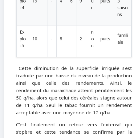
plo
19
-
4
6
9
u
puits
3
i.4
i
saiso
ns
Ex
n
famili
plo
10
-
8
2
o
puits
ale
i.5
n
Cette diminution de la superficie irriguée s'est
traduite par une baisse du niveau de la production
ainsi que celle des rendements. Ainsi, le
rendement du maraîchage atteint péniblement les
50 q/ha, alors que celui des céréales stagne autour
de 11 q/ha. Seul le tabac fournit un rendement
acceptable avec une moyenne de 12 q/ha.
C'est finalement un retour vers l'extensif qui
s'opère et cette tendance se confirme par la