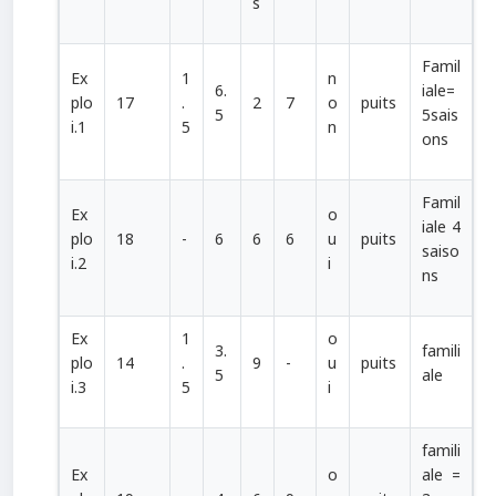
s
Famil
Ex
1
n
6.
iale=
plo
17
.
2
7
o
puits
5
5sais
i.1
5
n
ons
Famil
Ex
o
iale 4
plo
18
-
6
6
6
u
puits
saiso
i.2
i
ns
Ex
1
o
3.
famili
plo
14
.
9
-
u
puits
5
ale
i.3
5
i
famili
Ex
o
ale =