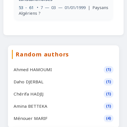
53 - 61
• 7 — 03 — 01/01/1999
| Paysans
Algériens ?
Random authors
Ahmed HAMOUMI
(1)
Daho DJERBAL
(1)
Chérifa HADJIJ
(1)
Amina BETTEKA
(1)
Ménouer MARIF
(4)