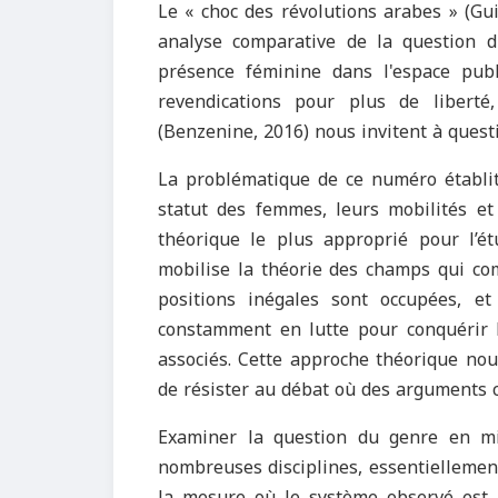
Le « choc des révolutions arabes » (Gui
analyse comparative de la question d
présence féminine dans l'espace publ
revendications pour plus de liberté
(Benzenine, 2016) nous invitent à questi
La problématique de ce numéro établit u
statut des femmes, leurs mobilités et
théorique le plus approprié pour l’ét
mobilise la théorie des champs qui com
positions inégales sont occupées, 
constamment en lutte pour conquérir l
associés. Cette approche théorique no
de résister au débat où des arguments c
Examiner la question du genre en mi
nombreuses disciplines, essentiellement
la mesure où le système observé est