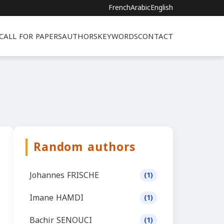
French
Arabic
English
CALL FOR PAPERS
AUTHORS
KEYWORDS
CONTACT
Random authors
Johannes FRISCHE
(1)
Imane HAMDI
(1)
Bachir SENOUCI
(1)