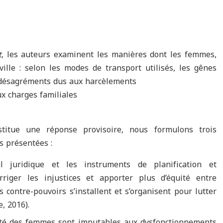
t
, les auteurs examinent les manières dont les femmes,
ville : selon les modes de transport utilisés, les gênes
s désagréments dus aux harcèlements
ux charges familiales
titue une réponse provisoire, nous formulons trois
s présentées :
al juridique et les instruments de planification et
iger les injustices et apporter plus d’équité entre
contre-pouvoirs s’installent et s’organisent pour lutter
, 2016).
lité des femmes sont imputables aux dysfonctionnements