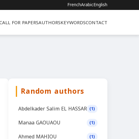
French
Arabic
English
CALL FOR PAPERS
AUTHORS
KEYWORDS
CONTACT
Random authors
Abdelkader Salim EL HASSAR
(1)
Manaa GAOUAOU
(1)
Ahmed MAHIOU
(1)