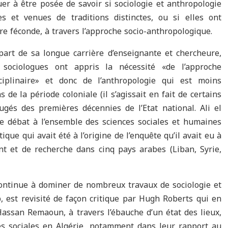
uer à être posée de savoir si sociologie et anthropologie
es et venues de traditions distinctes, ou si elles ont
re féconde, à travers l’approche socio-anthropologique.
part de sa longue carrière d’enseignante et chercheure,
sociologues ont appris la nécessité «de l’approche
sciplinaire» et donc de l’anthropologie qui est moins
de la période coloniale (il s’agissait en fait de certains
ugés des premières décennies de l’Etat national. Ali el
 le débat à l’ensemble des sciences sociales et humaines
que qui avait été à l’origine de l’enquête qu’il avait eu à
nt et de recherche dans cinq pays arabes (Liban, Syrie,
ontinue à dominer de nombreux travaux de sociologie et
, est revisité de façon critique par Hugh Roberts qui en
Hassan Remaoun, à travers l’ébauche d’un état des lieux,
es sociales en Algérie, notamment dans leur rapport au