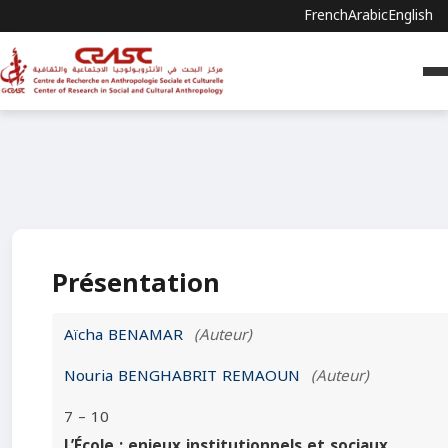
French
Arabic
English
Présentation
Aïcha BENAMAR
(Auteur)
Nouria BENGHABRIT REMAOUN
(Auteur)
7 – 10
L’École : enjeux institutionnels et sociaux