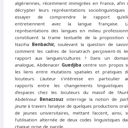
algériennes, récemment immigrées en France, afin 
décrypter leurs représentations sociolinguistiques 
essayer de comprendre le rapport qu’ell
entretiennent avec la langue française. L
représentations des langues en milieu professionn
constituent la trame textuelle de la proposition 
Naziha
Benbachir,
soulevant la question de savoir
comment les cadres de Sonatrach perçoivent-ils le
rapport aux langues/cultures ? Dans un domai
analogue, Abdenacer
Guedjiba
centre son propos s
les liens entre mutations spatiales et pratiques d
locuteurs. L’auteur s’intéresse en particulier a
rapports entre les changements linguistiques 
d’espaces chez les locuteurs du massif de l’Aurè
Abdelnour
Benazzouz
interroge la notion de
parl
jeune
à travers l’analyse de quelques productions oral
de jeunes universitaires, mettant l’accent, ainsi, s
l’utilisation alternée de deux codes linguistiques da
chaque prise de parole.