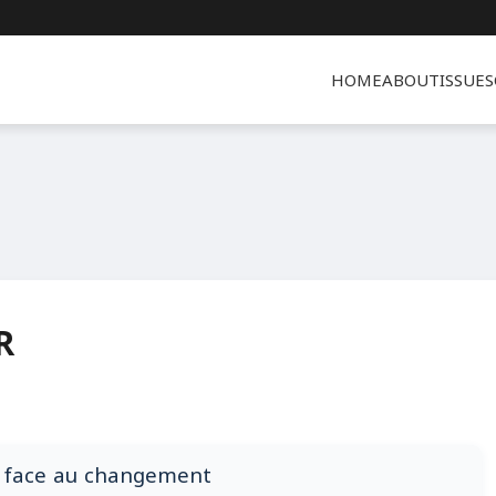
HOME
ABOUT
ISSUES
R
ie face au changement