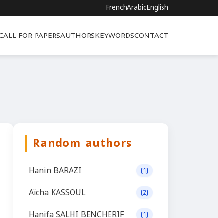
French
Arabic
English
CALL FOR PAPERS
AUTHORS
KEYWORDS
CONTACT
Random authors
Hanin BARAZI
(1)
Aïcha KASSOUL
(2)
Hanifa SALHI BENCHERIF
(1)