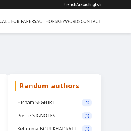
French
Arabic
English
CALL FOR PAPERS
AUTHORS
KEYWORDS
CONTACT
Random authors
Hicham SEGHIRI
(1)
Pierre SIGNOLES
(1)
Keltouma BOULKHADRATI
(1)