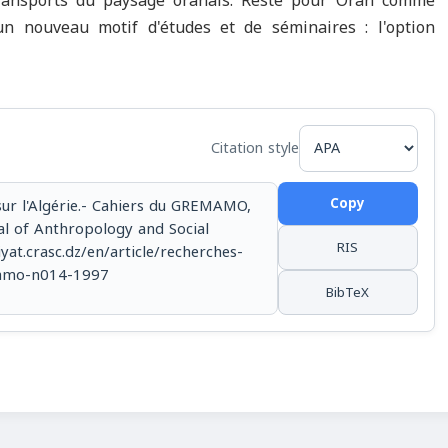
transports du paysage oranais. Reste pour Oran comme
un nouveau motif d'études et de séminaires : l'option
Citation style
Copy
sur l'Algérie.- Cahiers du GREMAMO,
nal of Anthropology and Social
RIS
iyat.crasc.dz/en/article/recherches-
emamo-n014-1997
BibTeX