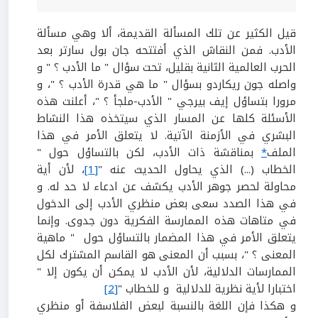
قيل الكثير عن تلك المسألة القديمة، ألا وهي مسألة
الأدب. فمن النقاش الذي أفتتحه جان بول سارتر بعد
الحرب العالمية الثانية بقليل، تحت سؤال " ما الأدب ؟ " و
واصله جون ريكاردو بسؤال " ما هي قدرة الأدب ؟ "، و
مرورا بتساؤل إيف بيرجي " الأدب-ملجأ ؟ "، أعلنت هذه
الأسئلة كلها عن المسار الذي سيتخذه هذا النشاط
البشري في الأزمنة الآتية. لا يتعلق الأمر في هذا
الملف
*
بمناقشة ذات الأدب، لكن بالتساؤل حول "
الخطاب (...) الذي يحاول الحديث عنه "
[1]
، لأن أية
محاولة لحصر جوهر الأدب يكشف عن ادعاء لا حد له. و
في هذا الصدد سعى بعض منظري الأدب إلى الدخول
في متاهات هذه الممارسة الفكرية دون جدوى. وإنما
يتعلق الأمر في هذا المضمار بالتساؤل حول " ماهية
المعنى ؟ "، بسبب أن المعنى هو القاسم المشترك لكل
الممارسات الدلالية، لأن الأدب لا يمكن أن يكون إلا "
اختبارا لأية نظرية للدلالية و للخطاب "
[2]
و هكذا فإن اللغة بالنسبة لبعض الفلاسفة أو منظري