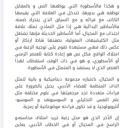
و هكذا فالأسطورة التي يوظفها النص و بالمقابل
توظفه هي بدورها، تتدخل في العلاقة التي يقيمها
الكاتب مع قرائه و مع السياق الذي يتحرك ضمنه.
فالأساطير البدائية هي إذا مثل النماذج، تملك علاقة
اجتذاب مع المخيال، أما الأساطير الحديثة فإنها تشتغل
مثل الكليشيهات المقولبة، بصفتها نقاط ارتكاز أو
عكس ذلك فهي مستبعدة تقوم على توجيه الرغبة في
امتلاك الواقع. فكل نص هو إعادة كتابة للعنصر الزمني
أو الأسطوري، و هو في ذات الوقت استقطاب لهذا
العنصر الذي لا يستنفذ و المتمثل في الأسطورة.
و المخيال، باعتباره مجموعة ديناميكية و بانية لتمثل
الذات المنظمة للفضاء الأدبي، يحيل بالضرورة على
قراءات متعددة تجد مرجعيتها في علوم مختلفة مثل
علم النفس التحليلي و السوسيونقد و السوسيو-
أنثروبولوجيا، و قد تكون قراءته موضوعاتية أو رمزية.
إن الآخر الذي هو محل رغبة تريد امتلاك محاسنه،و
الراسخ في المخيال أو في الخطاب الأدبي، يعاين