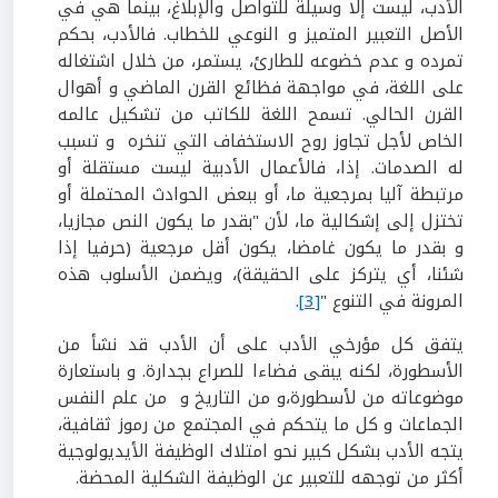
الأدب، ليست إلا وسيلة للتواصل والإبلاغ، بينما هي في
الأصل التعبير المتميز و النوعي للخطاب. فالأدب، بحكم
تمرده و عدم خضوعه للطارئ، يستمر، من خلال اشتغاله
على اللغة، في مواجهة فظائع القرن الماضي و أهوال
القرن الحالي. تسمح اللغة للكاتب من تشكيل عالمه
الخاص لأجل تجاوز روح الاستخفاف التي تنخره و تسبب
له الصدمات. إذا، فالأعمال الأدبية ليست مستقلة أو
مرتبطة آليا بمرجعية ما، أو ببعض الحوادث المحتملة أو
تختزل إلى إشكالية ما، لأن "بقدر ما يكون النص مجازيا،
و بقدر ما يكون غامضا، يكون أقل مرجعية (حرفيا إذا
شئنا، أي يتركز على الحقيقة)، ويضمن الأسلوب هذه
المرونة في التنوع "
[3]
.
يتفق كل مؤرخي الأدب على أن الأدب قد نشأ من
الأسطورة، لكنه يبقى فضاءا للصراع بجدارة. و باستعارة
موضوعاته من لأسطورة،و من التاريخ و من علم النفس
الجماعات و كل ما يتحكم في المجتمع من رموز ثقافية،
يتجه الأدب بشكل كبير نحو امتلاك الوظيفة الأيديولوجية
أكثر من توجهه للتعبير عن الوظيفة الشكلية المحضة.