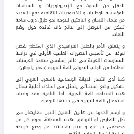
الحقل من البحوث مع الإيديولوجيات و السياسات
المؤسسة للوطنيات و الخصوصيات الثقافية دفع بالعديد
من علماء اللسان و الباحثين للتوجه نحو طرق دروب هامة
تمكن من التوصل إلى نتائج ذات فائدة حول وضع
اللغات.
و يتعلق الأمر بالخليل الفراهيدي الذي استطع بفضل
نبوغه، من تأسيس التصورات العلمية الأولى في دراسة
الممارسات اللغوية في عالم إسلامي متعدد العرقيات،
انطلاقا من الجانب الصوتي للغة العربية (جعفر يايوش).
كما أدى انتشار الديانة الإسلامية بالمغرب العربي إلى
تشكيل وضع استثنائي يتمثل في امتلاك أغلبية سكان
هذه المنطقة للغة العربية، أما الباقية فقد واصلت
استعمال اللغة البربرية في حياتها اليومية.
و لرسم الحدود بين هاتين اللغتين اللتين تتعايشان في
ظل التعارض أو التوافق بهذه المنطقة، يقوم كل من
مصطفى بن عبو و بيتير بهنستيد من وضع خريطة