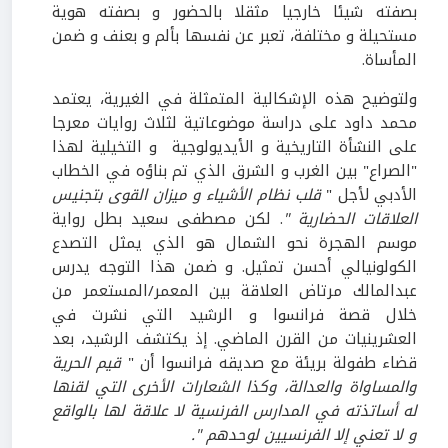
بصفته شيئا خارجيا مثقلا بالحضور و بصفته هوية
مستحيلة و مختلفة، تعبر عن نفسها بألم و بعنف و ضمن
المأساة.
ولتوضيح هذه الإشكالية المتمثلة في الغيرية، يعتمد
محمد داود على دراسة موضوعاتية لثلاث روايات معرجا
على النشأة التاريخية و الأيديولوجية و التخيلية لهذا
"الصراع" بين الغرب و الشرق الذي تم بناؤه في الخطاب
الأدبي لأجل "
قلب نظام الأشياء و ميزان القوى بتجنيس
العلاقات الحضارية "
. لكن مصطفى سعيد بطل رواية
موسم الهجرة نحو الشمال هو الذي يمثل التصدع
الكولونيالي أحسن تمثيل. و ضمن هذا التوجه يدرس
عبدالمالك مرتاض العلاقة بين المعمر/المستعمر من
خلال قصة فرانسوا و الرشيد التي نشرت في
العشرينيات من القرن الماضي. إذ يكتشف الرشيد، بعد
قضاء طفولة بريئة مع صديقه فرانسوا أن "
قيم الحرية
والمساواة والعدالة، وكذا الشعارات الأخرى التي لقنها
له أساتذته في المدارس الفرنسية لا علاقة لها بالواقع
و لا تعني إلا الفرنسيين لوحدهم ".