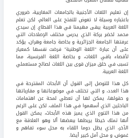
لسانية لشمال المغرب الأقصى.
إن تعليم اللغات الأجنبية بالجامعات المغاربية، ضروري
باعتباره وسيلة لا تعوض للتفتح على العالم، لكن تعلم
اللغة العربية يبقى مهيمنا في هذا القطاع. إن سيدي
محمد لخضر بركة الذي يدرس مختلف الإصلاحات التي
عرفتها الجامعة الجزائرية و بخاصة جامعة وهران، يؤكد
على أن عبارة "اللغة الوطنية" فرضت نفسها كمعيار
لأقصاء باقي اللغات، و بخاصة اللغة الفرنسية، مما
تسبب في خلق ميزان قوى بين اللغات لصالح مستعملي
اللغة العربية.
كل هذا للتوصل إلى القول أن الأبحاث المقترحة في
هذا العدد، و التي تختلف في موضوعاتها و مقارباتها
و حقولها، يمكن لها أن تعطي لمحة عن اهتمامات
الباحثين الذي أسهموا في هذا الملف. لكن على الرغم
من هذا التنوع الذي يميز هذه الأبحاث، يمكن القول
أنها تملك خيطا يربطها ببعضها ألا وهو العلاقة مع
الآخر، الذي يظل دوما اللقاء به محل سوء تفاهم و
غموض، و محل أمل كبير أيضا.