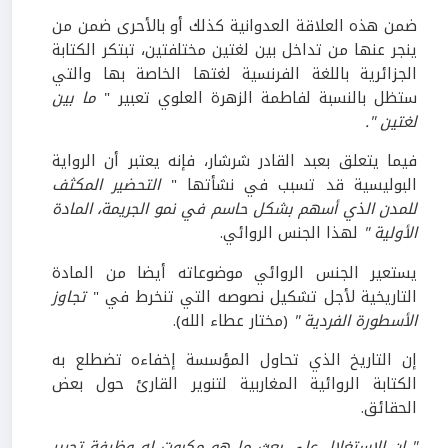
ضمن هذه العلاقة العدوانية كذلك أو بالأحرى ضمن من
ينجر عنها من تداخل بين لغتين مختلفتين، تبتكر الكتابة
الجزائرية باللغة الفرنسية لغتها الخاصة بها والتي
ستظل بالنسبة لفاطمة الزهرة العلوي تعبير "
ما بين
لغتين ".
فيما يتعلق بعبد القادر شرشار، فإنه يعتبر أن الرواية
البوليسية قد تسبب في نشأتها "
التحضير المكثف
للمدن الذي أسهم بشكل حاسم في نمو الجريمة، المادة
الأولية "
لهذا الجنس الروائي.
يستعير الجنس الروائي موضوعاته أيضا من المادة
التاريخية لأجل تشكيل نصوصه التي تنخرط في "
تجاوز
الأسطورة الفردية "
(مختار عطاء الله).
إن التاريخ الذي تحاول المؤسسة إخفاءه تضطلع به
الكتابة الروائية المغاربية لتنوير القارئ حول بعض
الحقائق.
" إن الاستغلال على بعث ما هو مكبوت له وظيفة تحرير