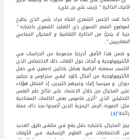
لآليات الذاكرة "
(زينب علي بن علي).
كما لفت الجنس الشعري انتباه مراد يلس الذي يطرح
لموضوع الشعر النسوي ذي التقليد الشفوي باعتباره
"
جزءا لا يتجزأ من الذاكرة الثقافية و المخيال الجماعي
المغاربيين ".
و ضمن هذا الأفق أدرجنا مجموعة من الدراسات في
الأنثروبولوجية و أبحاث حول اللغات، ذلك الاختصاص الذي
اكتسب سمعته الراقية بفضل باحثين لامعين في حقل
الأنثروبولوجية من أمثال كلود ليفي ستراوس و جيلبير
دوران و ميرسيا إلياد وغيرهم كثيرين، إذ اشتغل هؤلاء
على المخيال من خلال الاعتماد على نتائج علم النفس
التحليلي الذي "أثرى قاموس بعض الكلمات المفتاحية
مثل: الصورة، الرمز، الرمزية الذين أصبحوا منذ ذاك عملة
رائجة"
[4]
.
يبرز المخيال، باعتباره حقل يقع في ملتقى طرق العديد
من الاختصاصات في العلوم الإنسانية، في الأوقات