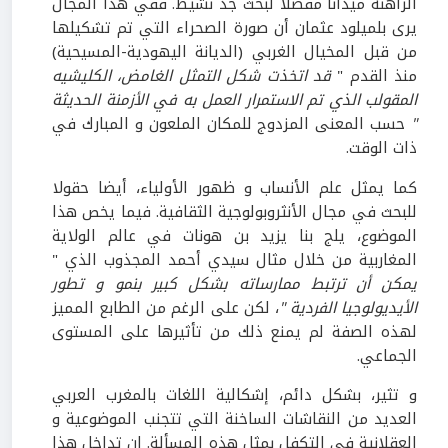
الراهنة ميدانا مفضلا لبحث جد نشيط. ففي هذا المجال
يرى بلميلود عثمان أن صورة الصحراء التي تم تشكيلها
من قبل المخيال الغربي (الديانة اليهودية-المسيحية)
منذ القدم "
قد اتخذت شكل التمثل الغامض، الكليشيه
المقولب الذي تم الاستمرار العمل به في الأزمنة الحديثة
"
حسب المعنى المزدوج للمكان الملعون و المبارك في
ذات الوقت.
كما يمثل علم الأنساب و ظهور الأولياء، أيضا حقولا
للبحث في مجال الأنثروبولوجية الثقافية. فيما يخص هذا
الموضوع، يلج بنا يزيد بن هونات في عالم الولاية
المغاربية من خلال مثال سيدي أحمد المجذوب الذي "
يمكن أن ترتبط ممارساته
بشكل كبير بنمو و تطور
الأيديولوجيا الفردية "
، لكن على الرغم من الطابع المميز
لهذه الصفة لم يمنع ذلك من تأثيرها على المستوى
الجماعي.
و تثير، بشكل دائم، إشكالية اللغات بالمغرب العربي
العديد من النقاشات الساخنة التي تتجنب الموضوعية و
العقلانية في التكفل بمثل هذه المسألة. إن تداخل هذا