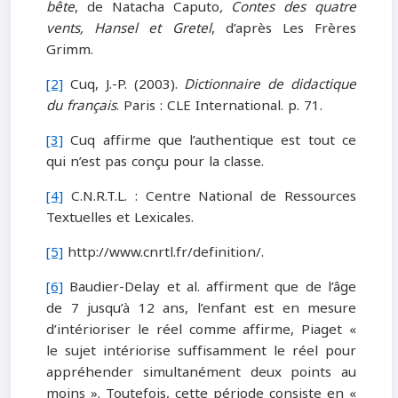
bête
, de Natacha Caputo
, Contes des quatre
vents, Hansel et Gretel
, d’après Les Frères
Grimm.
[2]
Cuq, J.-P. (2003).
Dictionnaire de didactique
du français
. Paris : CLE International. p. 71.
[3]
Cuq affirme que l’authentique est tout ce
qui n’est pas conçu pour la classe.
[4]
C.N.R.T.L. : Centre National de Ressources
Textuelles et Lexicales.
[5]
http://www.cnrtl.fr/definition/.
[6]
Baudier-Delay et al. affirment que de l’âge
de 7 jusqu’à 12 ans, l’enfant est en mesure
d’intérioriser le réel comme affirme, Piaget «
le sujet intériorise suffisamment le réel pour
appréhender simultanément deux points au
moins ». Toutefois, cette période consiste en «