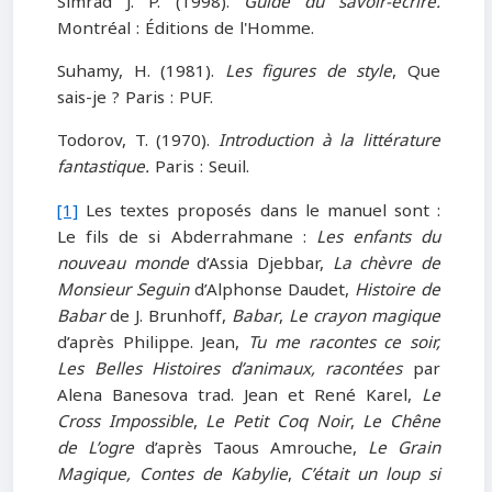
Simrad J. P. (1998).
Guide du savoir-écrire.
Montréal : Éditions de l'Homme.
Suhamy, H. (1981).
Les figures de style
, Que
sais-je ? Paris : PUF.
Todorov, T. (1970).
Introduction à la littérature
fantastique.
Paris : Seuil.
[1]
Les textes proposés dans le manuel sont :
Le fils de si Abderrahmane :
Les enfants du
nouveau monde
d’Assia Djebbar,
La chèvre de
Monsieur Seguin
d’Alphonse Daudet,
Histoire de
Babar
de J. Brunhoff,
Babar
,
Le crayon magique
d’après Philippe. Jean,
Tu me racontes ce soir,
Les Belles Histoires d’animaux, racontées
par
Alena Banesova trad. Jean et René Karel,
Le
Cross Impossible
,
Le Petit Coq Noir
,
Le Chêne
de L’ogre
d’après Taous Amrouche,
Le Grain
Magique, Contes de Kabylie
,
C’était un loup si