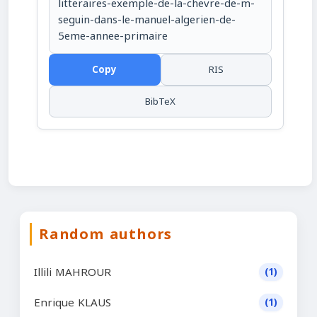
litteraires-exemple-de-la-chevre-de-m-
seguin-dans-le-manuel-algerien-de-
5eme-annee-primaire
Copy
RIS
BibTeX
Random authors
Illili MAHROUR
(1)
Enrique KLAUS
(1)