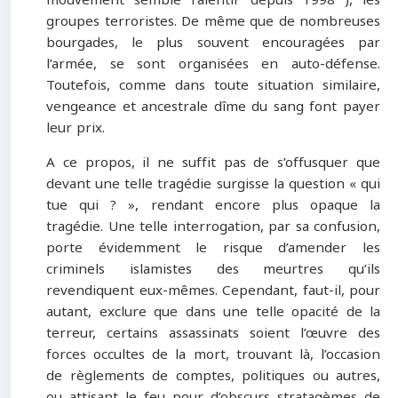
mouvement semble ralentir depuis 1998 ), les
groupes terroristes. De même que de nombreuses
bourgades, le plus souvent encouragées par
l’armée, se sont organisées en auto-défense.
Toutefois, comme dans toute situation similaire,
vengeance et ancestrale dîme du sang font payer
leur prix.
A ce propos, il ne suffit pas de s’offusquer que
devant une telle tragédie surgisse la question « qui
tue qui ? », rendant encore plus opaque la
tragédie. Une telle interrogation, par sa confusion,
porte évidemment le risque d’amender les
criminels islamistes des meurtres qu’ils
revendiquent eux-mêmes. Cependant, faut-il, pour
autant, exclure que dans une telle opacité de la
terreur, certains assassinats soient l’œuvre des
forces occultes de la mort, trouvant là, l’occasion
de règlements de comptes, politiques ou autres,
ou attisant le feu pour d’obscurs stratagèmes de