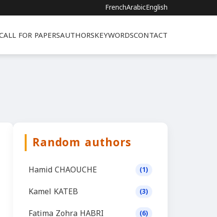
French
Arabic
English
CALL FOR PAPERS
AUTHORS
KEYWORDS
CONTACT
Random authors
Hamid CHAOUCHE
(1)
Kamel KATEB
(3)
Fatima Zohra HABRI
(6)