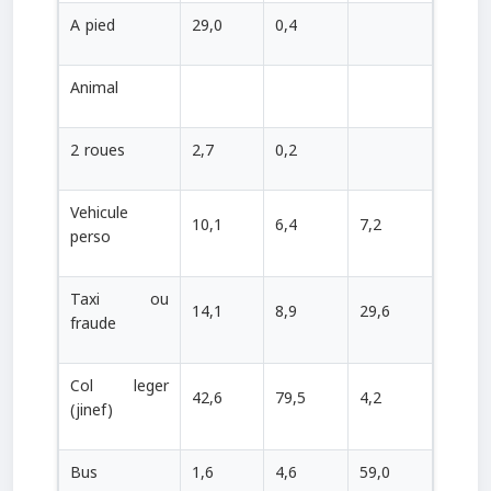
A pied
29,0
0,4
Animal
2 roues
2,7
0,2
Vehicule
10,1
6,4
7,2
perso
Taxi ou
14,1
8,9
29,6
fraude
Col leger
42,6
79,5
4,2
(jinef)
Bus
1,6
4,6
59,0