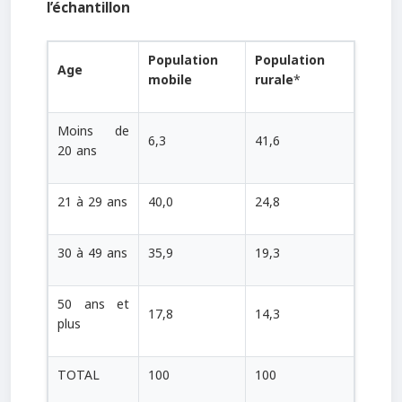
l’échantillon
Population
Population
Age
mobile
rurale
*
Moins de
6,3
41,6
20 ans
21 à 29 ans
40,0
24,8
30 à 49 ans
35,9
19,3
50 ans et
17,8
14,3
plus
TOTAL
100
100