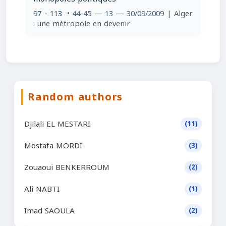
97 - 113
• 44-45 — 13 — 30/09/2009
| Alger
: une métropole en devenir
Random authors
Djilali EL MESTARI
(11)
Mostafa MORDI
(3)
Zouaoui BENKERROUM
(2)
Ali NABTI
(1)
Imad SAOULA
(2)