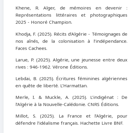
Khene, R. Alger, de mémoires en devenir :
Représentations littéraires et photographiques
2025 - Honoré Champion.
Khodja, F. (2025). Récits d’Algérie - Témoignages de
nos aînés, de la colonisation à l’indépendance.
Faces Cachees.
Larue, P. (2025). Algérie, une jeunesse entre deux
rives : 946-1962. Vérone Éditions.
Lebdai, B. (2025). Écritures féminines algériennes
en quête de liberté. L’Harmattan.
Merle, I. & Muckle, A. (2025). L’indigénat : De
l’Algérie à la Nouvelle-Calédonie. CNRS Éditions.
Millot, S. (2025). La France et l’Algérie, pour
défendre l’idéalisme français. Hachette Livre BNF.