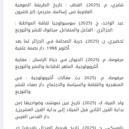
شابري، م. (2025). القطب : تاريخ الطريقة الصوفية
العلاوية (س. إسالمة، مترجم). كنز ناشرون.
عبد الواحد، ح. (2025). سوسيولوجيا ثقافة المواطنة :
الجزائري : الفاعل والمتفاعل. ميتابوك للنشر والتوزيع.
لحضيري، ن. (2025). حرية الصحافة في الجزائر لما بعد
أكتوبر 1988. دار بصمة علمية.
مرقومة، م. (2025). الحيوان في حياة الإنسان : مقاربة
أنثروبولوجية. الماهر للطباعة والنشر والتوزيع.
مرقومة، م. (2025 ب). مقالات أنثروبولوجية : في
المنهجية والثقافة والسياسة والاجتماع. دار صفاء للنشر
والتوزيع.
ولد النبية، ك. (2025). تاريخ عين تموشنت وضواحيها (من
بداية القرن الثاني قبل الميلاد إلى بداية القرن العشرين).
دار القدس العربي.
يانوسكي، ج. (2025). تاريخ هيمنة الوندال بإفريقيا (ع.