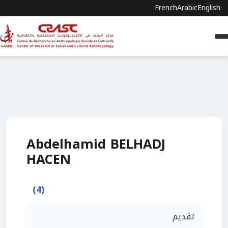
French
Arabic
English
Abdelhamid BELHADJ
HACEN
(4)
تقديم