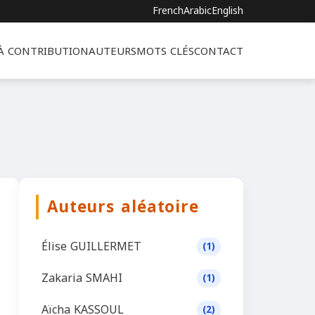
French
Arabic
English
 À CONTRIBUTION
AUTEURS
MOTS CLÉS
CONTACT
Auteurs aléatoire
Élise GUILLERMET
(1)
Zakaria SMAHI
(1)
Aïcha KASSOUL
(2)