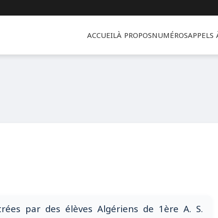
ACCUEIL
À PROPOS
NUMÉROS
APPELS
trées par des élèves Algériens de 1ère A. S.