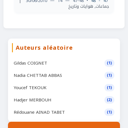
|
• 47-48 — 14 — 30/06/2010
47 - 48
جماعات, هوايات وتاريخ
Auteurs aléatoire
Gildas COIGNET
(1)
Nadia CHETTAB ABBAS
(1)
Youcef TEKOUK
(1)
Hadjer MERBOUH
(2)
Rédouane AINAD TABET
(1)