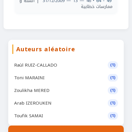
| ألسنة و
• 46 — 13 — 31/12/2009
49 - 64
ممارسات خطابية
Auteurs aléatoire
Raùl RUIZ-CALLADO
(1)
Toni MARAINI
(1)
Zoulikha MERED
(1)
Arab IZEROUKEN
(1)
Toufik SAMAI
(1)